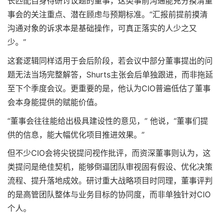
长匹配自身待研讨议题的董事，这类事前沟通能充分摸清董
事会的关注重点、潜在顾虑与预期标准。“汇报前提前摸清
沟通对象的诉求本是基础操作，可真正落实的人少之又
少。”
这套逻辑同样适用于会后阶段，若会议中部分董事提出的问
题无法当场完整解答，Shurts主张会后单独跟进，而非拖延
至下个季度会议。更重要的是，他认为CIO普遍低估了董事
会本身能提供的赋能价值。
“董事会往往能给出极具建设性的意见，” 他说，“董事们提
供的信息，能大幅优化项目推进效果。”
但不少CIO会将尖锐提问视作批评，而资深董事则认为，这
类提问是绝佳契机，能够倒逼团队审视固有假设、优化决策
流程、提升落地成效。研讨重大战略项目时同理，董事评判
的是高管团队整体与业务目标的协同度，而非单独针对CIO
个人。