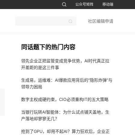
公众号矩阵
移动端
账号设置
退出
社区编辑申请
CTO软考题库
1CTO运维帮视频号
鸿蒙开发者社区订阅号
51CTO软考
同话题下的热门内容
领先企业正把监管变成竞争优势，AI时代真正拉
开差距的是这三件事
生成易，运维难：AI爆款应用背后的“隐形炸弹”与
领导力困局
数字主权成硬约束，CIO必须重构IT的五大策略
当银行玩转AI智能体：为什么试点铺天盖地，生
产落地却寥寥无几？
抢到了GPU，却用不起AI？算力狂欢后，企业正