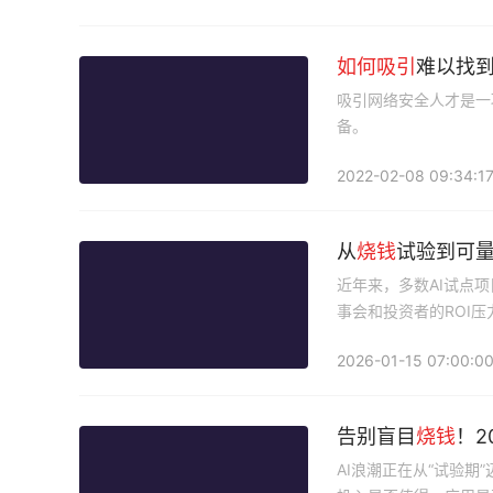
如何
吸引
难以找
吸引网络安全人才是一
备。
2022-02-08 09:34:1
从
烧钱
试验到可
近年来，多数AI试点项
事会和投资者的ROI
验和收入增长，并利用
2026-01-15 07:00:0
告别盲目
烧钱
！2
AI浪潮正在从“试验期