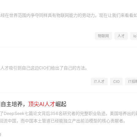
已经在世界范围内争夺同样具有物联网能力的劳动力。现在让我们来看看
物联网
人才
Io
人才吸引到自己这边CIO们给出了自己的方法。
IT人才
CIO
IT招
国自主培养，
顶尖
AI
人才
崛起
DeepSeek七篇论文背后356名研究者的完整职业轨迹。美国培养出的
模回流中国，而中国本土管道已经能独立产出前沿模型的核心贡献者。
0