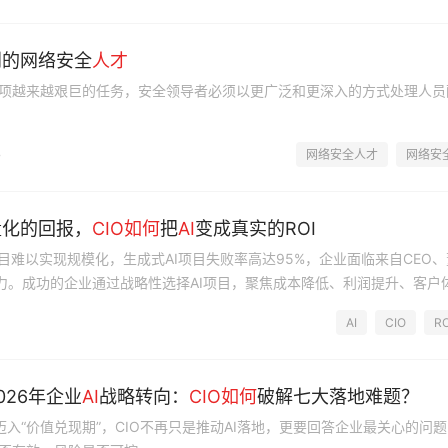
到的网络安全
人才
项越来越艰巨的任务，安全领导者必须以更广泛和更深入的方式处理人员
网络安全人才
网络安
7
量化的回报，
CIO
如何
把
AI
变成真实的ROI
目难以实现规模化，生成式AI项目失败率高达95%，企业面临来自CEO、
压力。成功的企业通过战略性选择AI项目，聚焦成本降低、利润提升、客户
现有技术基础和可重复系统实现滚动回报。
AI
CIO
RO
0
026年企业
AI
战略转向：
CIO
如何
破解七大落地难题？
”迈入“价值兑现期”，CIO不再只是推动AI落地，更要回答企业最关心的问