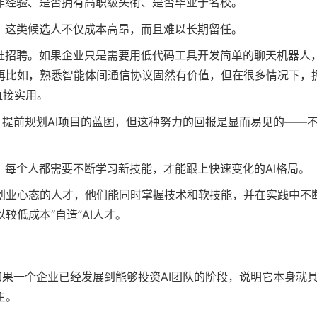
作经验、是否拥有高职级头衔、是否毕业于名校。
，这类候选人不仅成本高昂，而且难以长期留任。
精准招聘。如果企业只是需要用低代码工具开发简单的聊天机器人
再比如，熟悉智能体间通信协议固然有价值，但在很多情况下，
直接实用。
，提前规划AI项目的蓝图，但这种努力的回报是显而易见的——
。每个人都需要不断学习新技能，才能跟上快速变化的AI格局。
创业心态的人才，他们能同时掌握技术和软技能，并在实践中不
低成本“自造”AI人才。
如果一个企业已经发展到能够投资AI团队的阶段，说明它本身就
主。