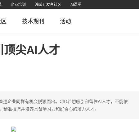
课
企业培训
鸿蒙开发者社区
AI课堂
课
为认证
直播
软考学堂
厂商认证
IT技术
PMP项目管理
免费题库
社区
技术期刊
活动
栈
堂APP
51CTO官微
51CTO学堂企业版APP
51CTO学堂
鸿蒙开发者社区视频号
51CTO博客
51
5
引顶尖AI人才
普通企业同样有机会脱颖而出。CIO若想吸引和留住AI人才，不能依
，精准招聘并培养具备学习力和好奇心的潜力人才。