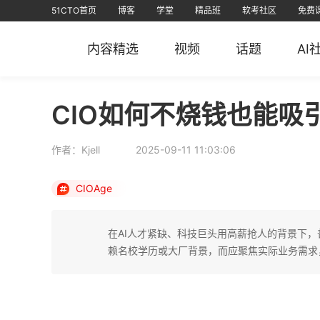
51CTO首页
博客
学堂
精品班
软考社区
免费
视频课
全部课程
在线学习
文章
资源
免费课
AI课堂
问答
排行榜
软考
课堂
信创认证
短视频
专栏
直播
华
内容精选
视频
话题
AI
51CTO
51CTO运维帮
51CTO技术
51CTO学
CIO如何不烧钱也能吸
作者：Kjell
2025-09-11 11:03:06
CIOAge
在AI人才紧缺、科技巨头用高薪抢人的背景下，
赖名校学历或大厂背景，而应聚焦实际业务需求