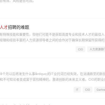
否有效、风险是否可控。
人才
招聘的难题
有特殊技能和重要性，但他们可能不是获取高度专业和技术人才的最佳人
经理和经验丰富的人力资源领导者之间的合作对于确保长期保留所获得的
CIO
人力资源部
也不知道18个月以后将发生什么事&rdquo;的IT业托词已经失效，在汹涌跌至的新
者和不可知论者变成富于冒险精神的，激进创新的未来主义者。CIO的职业
术和价值模型侧重运营优化和节省成本，这在乱中求变，变中求生的...
IT
CIO
Gartne