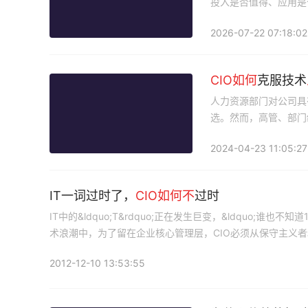
投入是否值得、应用是
2026-07-22 07:18:02
CIO
如何
克服技术
人力资源部门对公司具
选。然而，高管、部门
才至关重要。
2024-04-23 11:05:27
IT一词过时了，
CIO
如何不
过时
IT中的&ldquo;T&rdquo;正在发生巨变，&ldquo;谁
术浪潮中，为了留在企业核心管理层，CIO必须从保守主义
色正在进入一个以攻为守的战略转型期，传统企业IT系统的技
2012-12-10 13:53:55