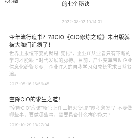
的七个秘诀
2022-08-02 10:14:01
今年流行追书？78CIO《CIO修炼之道》未出版就
被大咖们追疯了！
世界上永恒不变的就是"变化"，企业IT从业者只有不断的
学习才能跟上时代发展的脉搏。目前，产业变革带动企业
信息化纷繁多变，企业IT人的自我学习和成长需求日益紧
迫。
2017-05-16 16:56:45
空降CIO的求生之道！
“空降CIO”应该“新官上任三把火”还是“厚积薄发”？不要做
哪些事，要做哪些事，需要具备什么样的能力？
2019-10-29 13:27:04