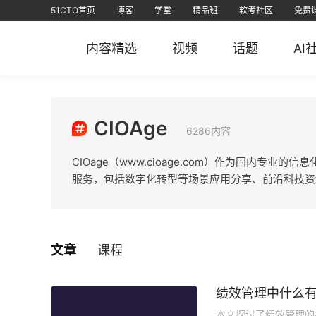
51CTO首页
博客
学堂
精品班
软考社区
免费
视频课
全部课程
在线学习
文章
资源
免费课
AI课堂
问答
排行榜
软考
课堂
信创认证
短视频
专栏
直播
华
内容精选
视频
话题
AI
51CTO
51CTO运维帮
51CTO技术
51CTO学
CIOAge
6286内容
CIOage（www.cioage.com）作为国内
服务，包括数字化转型等场景应用分享、前沿科技资
文章
课程
绩效管理中什么
本文探讨了绩效管理的