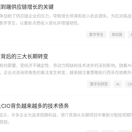
端到端供应链增长的关键
争加剧了供应链企业的压力，导致增长停滞和收入机会错失。为应对挑战
的数字孪生，以重新点燃收入增长并增强韧性。
数字孪生
供应链
革背后的三大长期转变
有的颠覆，受经济不确定性、劳动力短缺和技术进步的深刻影响。随着AI
，企业对咨询师角色的看法发生转变，越来越注重策略执行而非仅依赖外
数字化转型
AI
CI
让CIO背负越来越多的技术债务
调查显示，许多企业为追求短期利益，将IT资源从长期项目中重新分配给短期
受损。