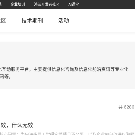
课
企业培训
鸿蒙开发者社区
AI课堂
课
为认证
直播
软考学堂
厂商认证
IT技术
PMP项目管理
免费题库
社区
技术期刊
活动
栈
堂APP
51CTO官微
51CTO学堂企业版APP
51CTO学堂
鸿蒙开发者社区视频号
51CTO博客
51
5
专业的信息化互动服务平台，主要提供信息化咨询及信息化前沿资讯等专业化
讯等。
共 6286
有效，什么无效
核心问题：为何许多员工觉得它繁琐且不公平，以及企业如何改进以激励