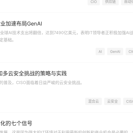
CIO
供应链
自动
业加速布局GenAI
年，全球AI技术支出将翻倍，达到7490亿美元，表明IT领导者正积极加强AI
定基础。
AI
GenAI
CI
云和多云安全挑战的策略与实践
的普及，CISO面临着日益严峻的云安全挑战。
混合云
云安全
CIS
代化的七个信号
发展。这是因为强大的IT环境对于利用最新的创新和商业机会是必要的。