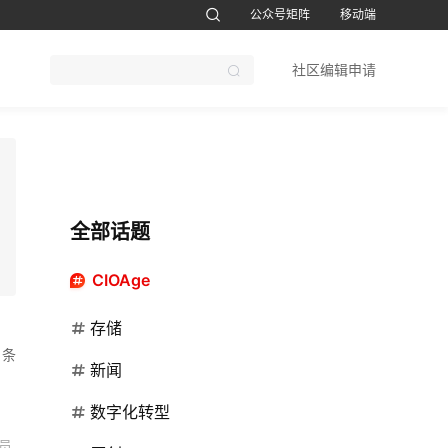
公众号矩阵
移动端
账号设置
退出
社区编辑申请
CTO软考题库
1CTO运维帮视频号
鸿蒙开发者社区订阅号
51CTO软考
全部话题
CIOAge
存储
 条
新闻
数字化转型
员