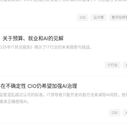
CIO
云计算
数字化转
况：关于预算、就业和AI的见解
的《2025年IT状况报告》揭示了IT行业的未来趋势与挑战。
IT行业
在不确定性 CIO仍希望加强AI治理
和监管混乱超过认可的标准，IT领导者只能开发内部方法来减轻AI风险，依
事来正确使用AI。
CIO