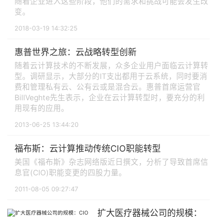
随着企业进入这些阶段，他们的需求和挑战可能会发生改
变。
2018-03-19 14:32:25
惠普世界之旅：云战略转型创新
随着云计算技术的不断发展，众多企业用户面临云计算转
型。调研显示，大部分的IT支出都用于云系统，同时要消
费和管理私有云、公有云或是混合云。惠普首席运营官
BillVeghte先生表示，企业在云计算转型时，要充分的利
用现有的应用。
2013-06-25 13:44:20
福布斯：云计算推动传统CIO职能转型
美国《福布斯》杂志网络版近日撰文，分析了导致首席信
息官(CIO)职能变更的四股力量。
2011-08-05 09:27:47
扩大医疗器械公司的规模：