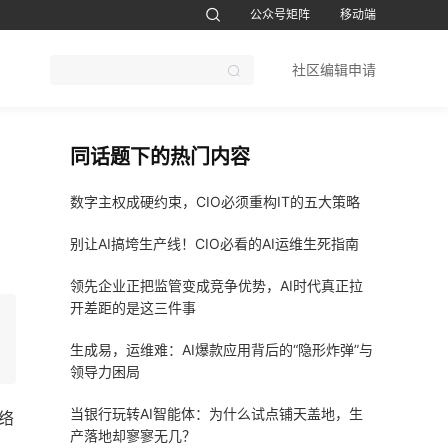
公众号矩阵
移动端
账号设置
退出
社区编辑申请
CTO软考题库
1CTO运维帮视频号
鸿蒙开发者社区订阅号
51CTO软考
同话题下的热门内容
数字主权成硬约束，CIO必须重构IT的五大策略
别让AI搞垮生产线！CIO必看的AI运维生死指南
领先企业正把监管变成竞争优势，AI时代真正拉
开差距的是这三件事
生成易，运维难：AI爆款应用背后的“隐形炸弹”与
领导力困局
当银行玩转AI智能体：为什么试点铺天盖地，生
网络
产落地却寥寥无几？