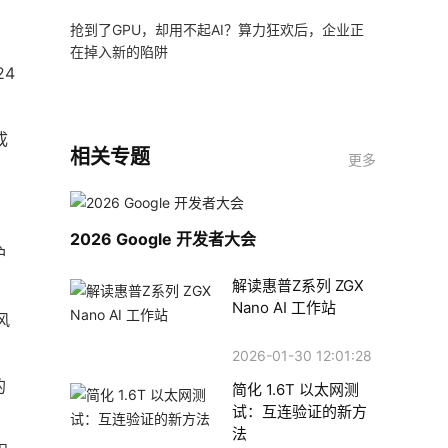
抢到了GPU，却用不起AI？算力狂欢后，企业正
在掉入新的陷阱
24
成
相关专题
更多
2026 Google 开发者大会
护
解读惠普Z系列 ZGX
Nano AI 工作站
风
2026-01-30 12:01:28
的
简化 1.6T 以太网测
试：互连验证的新方
法