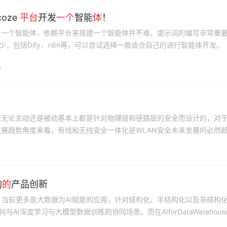
oze
平台
开发
一个
智能
体
！
做了一个智能体，依赖平台来搭建一个智能体并不难，提示词的编写非常重
少，包括Dify、n8n等，可以尝试选择一款适合自己的进行智能体开发。
6
但无论主动还是被动基本上都是针对物理层和链路层的安全而设计的，对
展趋势角度来看，有线和无线安全一体化是WLAN安全未来发展的必然
构
的
产品创新
品层面，当前更多是大数据为AI赋能的应用，针对结构化、半结构化以及非结构
AI深度学习与大模型数据训练的协同场景。而在AIforDataWarehous
能数仓的场景上。