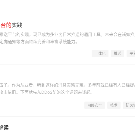
2
平台
的
实践
推送平台的实现，现已成为多业务日常推送的通用工具。未来会在诸如推
定向通知等方面继续完善和丰富系统能力。
一体化
推送
平
攻击了。作为从业者，听到这样的消息实感无奈。多年前就已经有人已经提
攻击依旧。下面就先从DDoS防治这个话题来谈起。
网络安全
技术
防火
解读