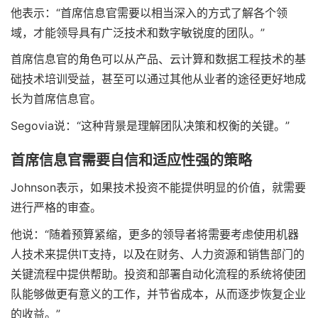
他表示：“首席信息官需要以相当深入的方式了解各个领
域，才能领导具有广泛技术和数字敏锐度的团队。”
首席信息官的角色可以从产品、云计算和数据工程技术的基
础技术培训受益，甚至可以通过其他从业者的途径更好地成
长为首席信息官。
Segovia说：“这种背景是理解团队决策和权衡的关键。”
首席信息官需要自信和适应性强的策略
Johnson表示，如果技术投资不能提供明显的价值，就需要
进行严格的审查。
他说：“随着预算紧缩，更多的领导者将需要考虑使用机器
人技术来提供IT支持，以及在财务、人力资源和销售部门的
关键流程中提供帮助。投资和部署自动化流程的系统将使团
队能够做更有意义的工作，并节省成本，从而逐步恢复企业
的收益。”