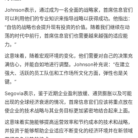
Johnson表示，通过成为一名全面的战略家，首席信息官们
可以利用他们的专业知识来指导战略以获得成功。他指出：
“自信的战略也会提升现有投资的价值。随着我们继续在动
荡的时代中前行，首席信息官们也需要越来越强的适应能
力。”
这意味着，随着宏观环境的变化，他们需要对自己的决策充
满信心，并能自如地进行调整。Johnson补充说：“在建立
强大、活跃的员工队伍和工作场所文化方面，弹性也是关
键。”
Segovia表示，鉴于近期企业盈利放缓、通货膨胀以及可能
出现的全球经济衰退的情况，首席信息官们应该将重点放在
使企业的技术战略与其业务目标更加紧密地结合起来上面。
这意味着实施能够提高运营效率和节约成本的技术和战略，
并投资于能够帮助企业适应不断变化的经济环境并在新领域