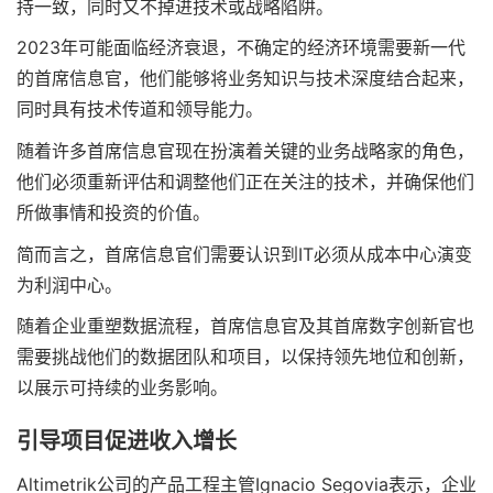
持一致，同时又不掉进技术或战略陷阱。
2023年可能面临经济衰退，不确定的经济环境需要新一代
的首席信息官，他们能够将业务知识与技术深度结合起来，
同时具有技术传道和领导能力。
随着许多首席信息官现在扮演着关键的业务战略家的角色，
他们必须重新评估和调整他们正在关注的技术，并确保他们
所做事情和投资的价值。
简而言之，首席信息官们需要认识到IT必须从成本中心演变
为利润中心。
随着企业重塑数据流程，首席信息官及其首席数字创新官也
需要挑战他们的数据团队和项目，以保持领先地位和创新，
以展示可持续的业务影响。
引导项目促进收入增长
Altimetrik公司的产品工程主管Ignacio Segovia表示，企业