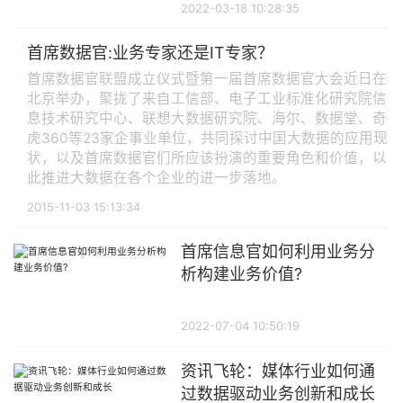
2022-03-18 10:28:35
首席数据官:业务专家还是IT专家？
首席数据官联盟成立仪式暨第一届首席数据官大会近日在
北京举办，聚拢了来自工信部、电子工业标准化研究院信
息技术研究中心、联想大数据研究院、海尔、数据堂、奇
虎360等23家企事业单位，共同探讨中国大数据的应用现
状，以及首席数据官们所应该扮演的重要角色和价值，以
此推进大数据在各个企业的进一步落地。
2015-11-03 15:13:34
首席信息官如何利用业务分
析构建业务价值?
2022-07-04 10:50:19
资讯飞轮：媒体行业如何通
过数据驱动业务创新和成长