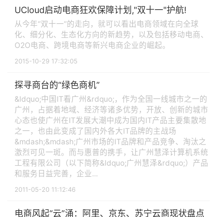
UCloud启动电商狂欢保障计划,"双十一"护航!
从今年“双十一”的走向，就可以看出电商领域在向全球
化、细分化、生态化方向的新趋势，以及包括移动电商、
O2O电商、跨境电商等新兴电商企业的崛起。
2015-10-29 17:32:05
探寻商台的“绿色商机”
&ldquo;中国IT看广州&rdquo;，作为全国一线城市之一的
广州，占据着地域、经济等诸多优势，开放、创新的城市
心态也使广州在IT发展大潮中成为国内IT产品主要集散地
之一，也由此变成了国内外各大IT品牌的主战场
&mdash;&mdash;广州市场的IT品牌和产品竞争、淘汰之
激烈可见一斑。而与惠普的携手，让广州慧泽计算机系统
工程有限公司（以下简称&ldquo;广州慧泽&rdquo;）产品
和服务日益完善，企业...
2011-05-20 11:12:46
电商风起“云”涌：阿里、京东、苏宁云商现状盘点