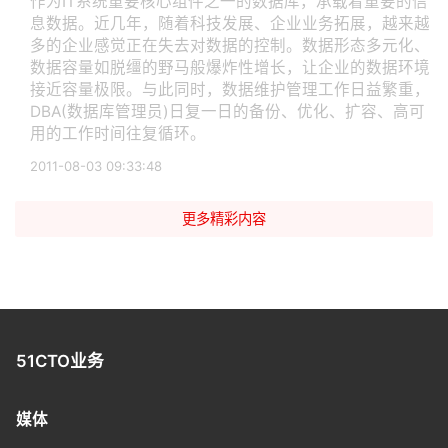
作为IT系统重要核心组件之一的数据库，承载着重要的信
息数据。近几年，随着科技发展、企业业务拓展，越来越
多的企业感觉正在失去对数据的控制。数据形态多元化、
数据容量如脱缰的野马般爆炸性增长，让企业的数据环境
接近容量极限。与此同时，数据维护管理工作日益繁重，
DBA(数据库管理员)日复一日的备份、优化、扩容、高可
用的工作时间往复循环。
2011-08-03 09:33:48
更多精彩内容
51CTO业务
媒体