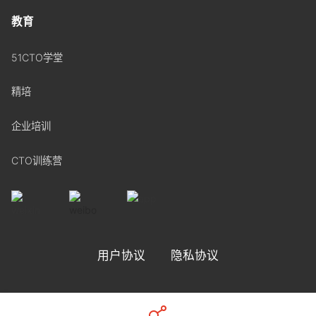
教育
51CTO学堂
精培
企业培训
CTO训练营
用户协议
隐私协议