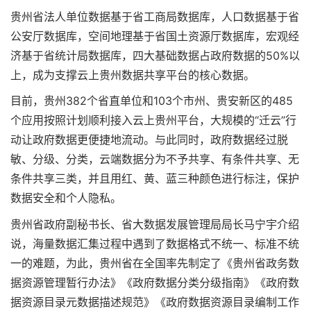
贵州省法人单位数据基于省工商局数据库，人口数据基于省
公安厅数据库，空间地理基于省国土资源厅数据库，宏观经
济基于省统计局数据库，四大基础数据占政府数据的50%以
上，成为支撑云上贵州数据共享平台的核心数据。
目前，贵州382个省直单位和103个市州、贵安新区的485
个应用按照计划顺利接入云上贵州平台，大规模的“迁云”行
动让政府数据更便捷地流动。与此同时，政府数据经过脱
敏、分级、分类，云端数据分为不予共享、有条件共享、无
条件共享三类，并且用红、黄、蓝三种颜色进行标注，保护
数据安全和个人隐私。
贵州省政府副秘书长、省大数据发展管理局局长马宁宇介绍
说，海量数据汇集过程中遇到了数据格式不统一、标准不统
一的难题，为此，贵州省在全国率先制定了《贵州省政务数
据资源管理暂行办法》《政府数据分类分级指南》《政府数
据资源目录元数据描述规范》《政府数据资源目录编制工作