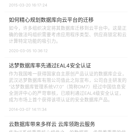
2015-03-20 16:17:24
如何精心规划数据库向云平台的迁移
如今，许多组织决定将其数据库迁移到云平台中。这是正
确的做法吗组织需要考虑应用程序类型、供应商锁定和云
计算特定功能的吸引力。
2020-03-05 10:36:12
达梦数据库率先通过EAL4安全认证
作为我国唯一获得国家自主原创产品认证的数据库企业，
武汉达梦数据库有限公司值此之际宣布，公司自主研发的
“达梦数据库管理系统V7.0”（简称DM7）经过中国信息安
全测评中心的严苛审核，已顺利通过EAL4级安全认证，
成为市场上首个获得该项认证的安全数据库产品。
2014-03-07 14:11:34
云数据库带来多样云 云库领跑云服务