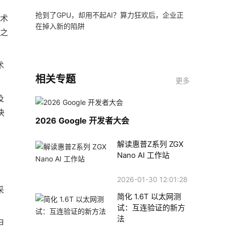
抢到了GPU，却用不起AI？算力狂欢后，企业正
技术
在掉入新的陷阱
术之
术
相关专题
。
更多
及
决
2026 Google 开发者大会
解读惠普Z系列 ZGX
Nano AI 工作站
2026-01-30 12:01:28
采
简化 1.6T 以太网测
试：互连验证的新方
法
但