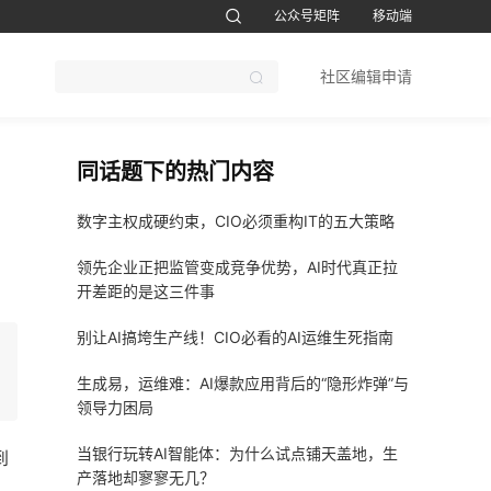
公众号矩阵
移动端
账号设置
退出
社区编辑申请
CTO软考题库
1CTO运维帮视频号
鸿蒙开发者社区订阅号
51CTO软考
同话题下的热门内容
数字主权成硬约束，CIO必须重构IT的五大策略
领先企业正把监管变成竞争优势，AI时代真正拉
开差距的是这三件事
别让AI搞垮生产线！CIO必看的AI运维生死指南
生成易，运维难：AI爆款应用背后的“隐形炸弹”与
领导力困局
当银行玩转AI智能体：为什么试点铺天盖地，生
到
产落地却寥寥无几？