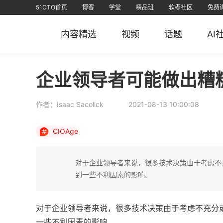
51CTO首页
博客
学堂
精品班
软考社区
免费
视频课
全部课程
在线学习
文章
资源
免费课
AI课堂
问答
排行榜
软考
课堂
信创认证
短视频
专栏
直播
华
内容精选
视频
话题
AI
51CTO
51CTO运维帮
51CTO技术
51CTO学
企业领导者可能做出糟
作者：Isaac Sacolick
2021-08-13 10:00:08
CIOAge
对于企业领导者来说，很多技术决策由于考虑不
到一些不利因素的影响。
对于企业领导者来说，很多技术决策由于考虑不充分
一些不利因素的影响。