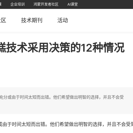
课
企业培训
鸿蒙开发者社区
AI课堂
课
为认证
直播
软考学堂
厂商认证
IT技术
PMP项目管理
免费题库
社区
技术期刊
活动
栈
堂APP
51CTO官微
51CTO学堂企业版APP
51CTO学堂
鸿蒙开发者社区视频号
51CTO博客
51
5
糕技术采用决策的12种情况
充分或由于时间太短而出错。他们希望做出明智的选择，并且不会受
或由于时间太短而出错。他们希望做出明智的选择，并且不会受