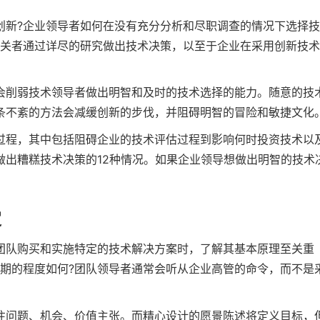
创新?企业领导者如何在没有充分分析和尽职调查的情况下选择
相关者通过详尽的研究做出技术决策，以至于企业在采用创新技
会削弱技术领导者做出明智和及时的技术选择的能力。随意的技
条不紊的方法会减缓创新的步伐，并阻碍明智的冒险和敏捷文化
过程，其中包括阻碍企业的技术评估过程到影响何时投资技术以
做出糟糕技术决策的12种情况。如果企业领导想做出明智的技术
定
团队购买和实施特定的技术解决方案时，了解其基本原理至关重
预期的程度如何?团队领导者通常会听从企业高管的命令，而不是
注问题、机会、价值主张。而精心设计的愿景陈述将定义目标，