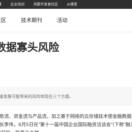
课
企业培训
鸿蒙开发者社区
AI课堂
课
为认证
直播
软考学堂
厂商认证
IT技术
PMP项目管理
免费题库
社区
技术期刊
活动
栈
堂APP
51CTO官微
51CTO学堂企业版APP
51CTO学堂
鸿蒙开发者社区视频号
51CTO博客
51
5
数据寡头风险
速发展可能带来的风险体现在三个方面。
信息流、资金流与产品流，加之基于网络的云存储技术使金融数据
李伟，6月5日在“第十一届中国企业国际融资洽谈会”(下称“融