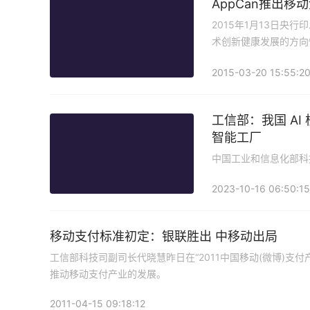
AppCan推出移
2015年1月13日
术创新健康发展的方向
式、发展普惠金融的有
2015-03-20 15:55:2
言，&ldquo;201
工信部：我国 AI
智能工厂
中国工业和信息化部科
产业规模已达5000亿
2023-10-16 06:50:15
移动支付标准初定：银联胜出 中移动出局
工信部科技司副司长代晓慧昨日在“2011中国移动(微博)
推动移动支付产业的发展。
2011-04-15 09:18:12