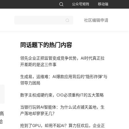
公众号矩阵
移动端
账号设置
退出
社区编辑申请
CTO软考题库
1CTO运维帮视频号
鸿蒙开发者社区订阅号
51CTO软考
同话题下的热门内容
领先企业正把监管变成竞争优势，AI时代真正拉
开差距的是这三件事
生成易，运维难：AI爆款应用背后的“隐形炸弹”与
领导力困局
数字主权成硬约束，CIO必须重构IT的五大策略
当银行玩转AI智能体：为什么试点铺天盖地，生
高
产落地却寥寥无几？
洽
抢到了GPU，却用不起AI？算力狂欢后，企业正