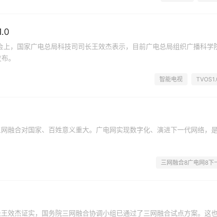
.0
讨会上，国家广电总局科技司司长王效杰表示，目前广电总局组织广播科学
发布。
智能电视
TVOS1.
三网融合对国家、百姓意义重大。广电网实现数字化、演进下一代网络，
三网融合8广电网8下
长王效杰证实，国务院三网融合协调小组已通过了三网融合试点方案。这