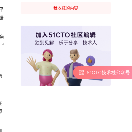
、
我收藏的内容
平
据
务
”
51CTO技术栈公众号
51CTO技术栈公众号
高
，
在
算
和