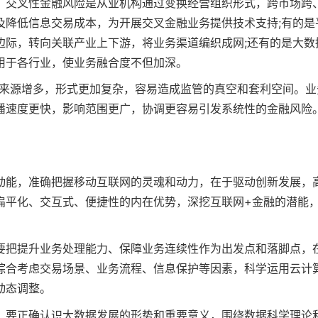
，交叉性金融风险是从业机构通过变换经营组织形式，跨市场跨
及降低信息交易成本，为开展交叉金融业务提供技术支持;有的是
边际，转向关联产业上下游，将业务渠道编织成网;还有的是大数
用于各行业，使业务融合度不但加深。
险来源增多，形式更加复杂，容易造成监管的真空和套利空间。业
播速度更快，影响范围更广，协调更容易引发系统性的金融风险。
动能，准确把握移动互联网的灵魂和动力，在于驱动创新发展，
扁平化、交互式、便捷性的内在优势，深挖互联网+金融的潜能
要把提升业务处理能力、保障业务连续性作为出发点和落脚点，
综合考虑交易场景、业务流程、信息保护等因素，科学运用云计
动态调整。
。要正确认识大数据发展的形势和重要意义，围绕数据科学理论