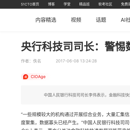
51CTO首页
博客
学堂
精品班
软考社区
免费
视频课
全部课程
在线学习
文章
资源
免费课
AI课堂
问答
排行榜
软考
课堂
信创认证
短视频
专栏
直播
华
内容精选
视频
话题
AI
51CTO
51CTO运维帮
51CTO技术
51CTO学
央行科技司司长：警惕
作者：佚名
2017-06-08 13:24:28
CIOAge
中国人民银行科技司司长李伟表示，金融科技快
“一些规模较大的机构通过开展综合业务，大量汇集
度聚集，数据寡头已经产生。”中国人民银行科技司司长