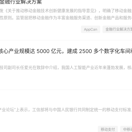
动金融行业解决方案
央行印发《关于推动移动金融技术创新健康发展的指导意见》，明确了移动金融
性原则。监管层把移动金融作为丰富金融服务渠道、创新金融产品和服务
效途径和方法，给予充分的支持和鼓励。央行科技司司长王永红此前更是
AppCan
金融行业解决方
0
5年将成为移动金融的普及年&rdquo;。这预示着，移动金融的变革，将使金融..
 核心产业规模达 5000 亿元，建成 2500 多个数字化车间
技司副司长任爱光在致辞中介绍，我国人工智能产业近年来蓬勃发展，核
元人民币，企业数量超过4400家。
支付产业论坛”上表示，工信部将与中国人民银行共同制定统一的移动支付标准
移动支付
中移