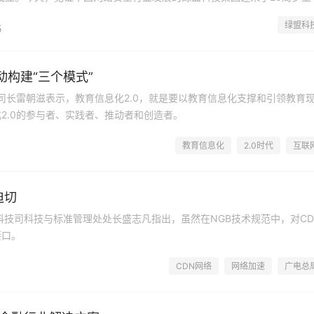
进在下一个二十年的新征程上。
绿盟科
5
动构建“三个模式”
司长雷朝滋表示，教育信息化2.0，就是要以教育信息化支撑和引领教育
2.0的参与者、实践者、推动者和创造者。
教育信息化
2.0时代
互联
迫切
局科技司科技与标准管理处处长盛志凡指出，虽然在NGB技术规范中，对CD
接口。
CDN网络
网络加速
广电总