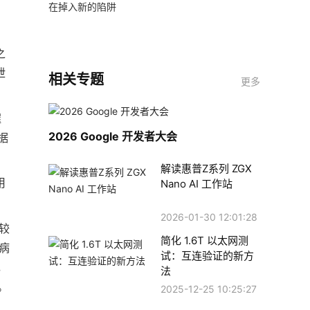
在掉入新的陷阱
之
泄
相关专题
更多
握
2026 Google 开发者大会
据
解读惠普Z系列 ZGX
用
Nano AI 工作站
2026-01-30 12:01:28
较
简化 1.6T 以太网测
病
试：互连验证的新方
，
法
。
2025-12-25 10:25:27