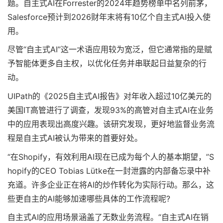
题。自主式AI在Forrester的2024年趋势榜单中名列前茅，
Salesforce预计到2026财年末将有10亿个自主式AI投入使
用。
尽管“自主式AI”这一术语应用较为宽泛，但它通常指的是赋
予智能体更多自主权，以优化任务并串联起日益复杂的行
动。
UIPath的《2025自主式AI报告》对年收入超过10亿美元的
美国IT高管进行了调查，发现93%的高管对自主式AI在业务
中的应用表现出高度兴趣。该研究发现，更好地监督业务流
程是自主式AI被认为带来的首要好处。
“在Shopify，有效利用AI现在已成为每个人的基本期望，”S
hopify的CEO Tobias Lütke在一封泄露的内部备忘录中补
充道。许多企业正在将AI的炒作转化为实际行动。那么，这
些更自主的AI能够加速哪些具体的工作流程呢?
自主式AI的应用场景涵盖了无数业务流程。“自主式AI在销