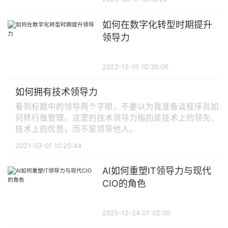
如何在数字化转型时期提升
领导力
2022-12-15 10:39:06
如何拥有技术领导力
看到标题中的领导两个字眼，不要以为我准备谈程序员如
何转行做管理。这里的技术领导力指的是技术上的领先、
技术上的优势，而不是领导他人。
2021-03-01 10:25:44
AI如何重塑IT领导力与现代
CIO的角色
2025-12-24 07:02:00