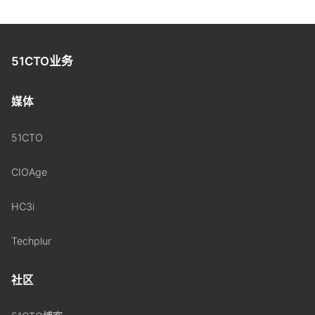
51CTO业务
媒体
51CTO
CIOAge
HC3i
Techplur
社区