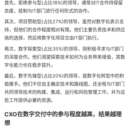
首先，拒绝参与型(占比18%)的领导，通常对IT合作持保留
态度，抵制与IT部门进行任何形式的协作。
其次，项目赞助型(占比27%)的领导，虽然对数字化表示支
持，但他们的合作程度相对有限。他们主要负责技术和供应
商的选择，然后将数字化项目交由IT部门执行。
再次，数字探索型(占比35%)的领导，则积极寻求与IT部门
的深度合作。他们渴望探索技术如何为业务带来增值，其数
字化能力也在稳步提升。
最后，数字先锋型(占比20%)的领导，是数字化转型中的积
极推手。他们不仅自主确定技术和路线图，还全程与IT部门
共同领导技术的构建、集成、运行和风险管理工作，并为这
些工作提供必要的资源。
CXO在数字交付中的参与程度越高，结果越理
想