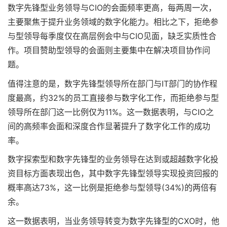
数字先锋型业务领导与CIO的会面频率更高，每两周一次，
主要聚焦于提升业务领域的数字化能力。相比之下，拒绝参
与型领导每季度仅在高层例会中与CIO见面，缺乏实质性合
作。项目赞助型领导的会面则主要集中在解决项目协作问
题。
值得注意的是，数字先锋型领导所在部门与IT部门的协作程
度最高，约32%的员工直接参与数字化工作，而拒绝参与型
领导所在部门这一比例仅为11%。这一数据表明，与CIO之
间的高频率会面和深度合作显著提升了数字化工作的成功
率。
数字探索型和数字先锋型的业务领导在达到或超越数字化投
资目标方面表现出色，其中数字先锋型领导实现投资回报的
概率高达73%，这一比例是拒绝参与型领导(34%)的两倍有
余。
这一数据表明，当业务领导转变为数字先锋型的CXO时，他