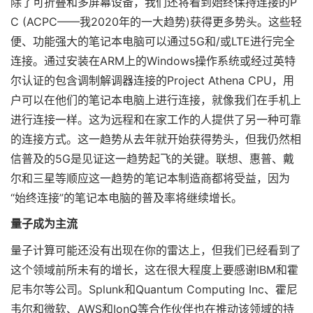
除了可折叠和多屏幕设备，我们还将看到始终保持连接的P
C (ACPC——我2020年的一大趋势)获得更多势头。这些轻
便、功能强大的笔记本电脑可以通过5G和/或LTE进行完全
连接。通过安装在ARM上的Windows操作系统或经过英特
尔认证的包含调制解调器连接的Project Athena CPU，用
户可以在他们的笔记本电脑上进行连接，就像我们在手机上
进行连接一样。这为远程和在家工作的人提供了另一种可靠
的连接方式。这一趋势从去年就开始获得势头，但我仍然相
信普及的5G是见证这一趋势起飞的关键。联想、惠普、戴
尔和三星等顺应这一趋势的笔记本制造商都将受益，因为
“始终连接”的笔记本电脑的普及率将继续增长。
量子成为主流
量子计算可能还没有出现在你的雷达上，但我们已经看到了
这个领域前所未有的增长，这在很大程度上要感谢IBM和霍
尼韦尔等公司。Splunk和Quantum Computing Inc、霍尼
韦尔和微软、AWS和IonQ等合作伙伴也在推动该领域的持