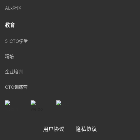
AI.x社区
教育
51CTO学堂
精培
企业培训
CTO训练营
用户协议
隐私协议