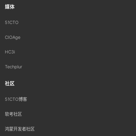
媒体
51CTO
CIOAge
HC3i
Techplur
社区
51CTO博客
软考社区
鸿蒙开发者社区