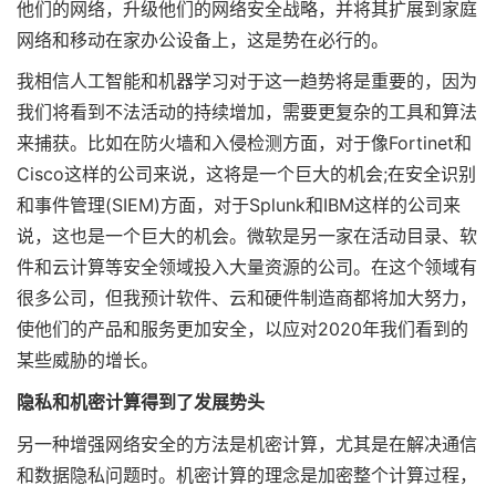
他们的网络，升级他们的网络安全战略，并将其扩展到家庭
网络和移动在家办公设备上，这是势在必行的。
我相信人工智能和机器学习对于这一趋势将是重要的，因为
我们将看到不法活动的持续增加，需要更复杂的工具和算法
来捕获。比如在防火墙和入侵检测方面，对于像Fortinet和
Cisco这样的公司来说，这将是一个巨大的机会;在安全识别
和事件管理(SIEM)方面，对于Splunk和IBM这样的公司来
说，这也是一个巨大的机会。微软是另一家在活动目录、软
件和云计算等安全领域投入大量资源的公司。在这个领域有
很多公司，但我预计软件、云和硬件制造商都将加大努力，
使他们的产品和服务更加安全，以应对2020年我们看到的
某些威胁的增长。
隐私和机密计算得到了发展势头
另一种增强网络安全的方法是机密计算，尤其是在解决通信
和数据隐私问题时。机密计算的理念是加密整个计算过程，