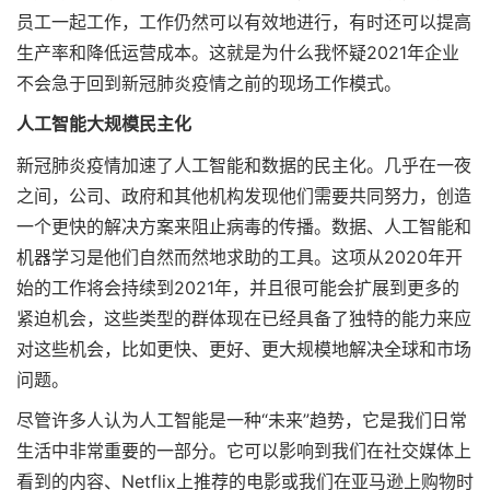
员工一起工作，工作仍然可以有效地进行，有时还可以提高
生产率和降低运营成本。这就是为什么我怀疑2021年企业
不会急于回到新冠肺炎疫情之前的现场工作模式。
人工智能大规模民主化
新冠肺炎疫情加速了人工智能和数据的民主化。几乎在一夜
之间，公司、政府和其他机构发现他们需要共同努力，创造
一个更快的解决方案来阻止病毒的传播。数据、人工智能和
机器学习是他们自然而然地求助的工具。这项从2020年开
始的工作将会持续到2021年，并且很可能会扩展到更多的
紧迫机会，这些类型的群体现在已经具备了独特的能力来应
对这些机会，比如更快、更好、更大规模地解决全球和市场
问题。
尽管许多人认为人工智能是一种“未来”趋势，它是我们日常
生活中非常重要的一部分。它可以影响到我们在社交媒体上
看到的内容、Netflix上推荐的电影或我们在亚马逊上购物时