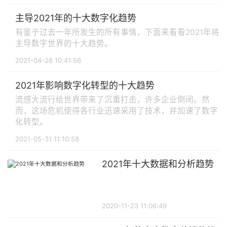
主导2021年的十大数字化趋势
有鉴于过去一年所发生的所有事情，下面来看看2021年将
主导数字世界的十大趋势。
2021-04-28 10:41:56
2021年影响数字化转型的十大趋势
流感大流行给世界带来了沉重打击，许多企业倒闭。然
而，这场危机使得各行业迅速采用了技术，并加速了数字
化转型。
2021-05-31 11:10:58
2021年十大数据和分析趋势
2020-11-23 11:06:49