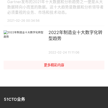
Gartner发布的2021年十大数据和分析趋势之一便是从大
数据转向小而宽的数据。这十大趋势是数据和分析领导者
必须重视的业务、市场和技术动态。
2021-02-26 00:34:56
2022年制造业十大数字化转
型趋势
2022-02-24 11:11:06
更多精彩内容
51CTO业务