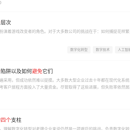
0
个
层次
扮演着游戏改变者的角色。对于大多数公司的挑战在于：如何捕捉花样繁
数字化转型
数字技术
人工智
个
陷阱以及如何
避免
它们
遍采用，但成功依然难以捉摸。大多数大型企业过去十年都在现代化系统
考客户旅程方面投入了大量资金。尽管取得了这些进展，但失败率依然居
8%之间。
0
的
四个
支柱
，理解数字化转型对老牌企业来说仍然是一项艰巨的挑战。负责数字化转