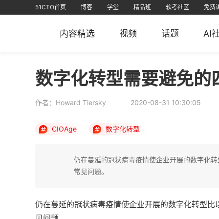
51CTO首页
博客
学堂
精品班
软考社区
免费
视频课
全部课程
在线学习
文章
资源
免费课
AI课堂
问答
排行榜
软考
课堂
信创认证
短视频
专栏
直播
华
内容精选
视频
话题
AI
51CTO
51CTO运维帮
51CTO技术
51CTO学
数字化转型需要避免的
作者：Howard Tiersky
2020-08-31 10:30:05
CIOAge
数字化转型
仍在蔓延的冠状病毒疫情使企业开展的数字化转
常见问题。
仍在蔓延的冠状病毒疫情使企业开展的数字化转型比
见问题。