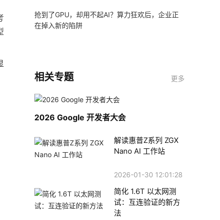
抢到了GPU，却用不起AI？算力狂欢后，企业正
考
在掉入新的陷阱
型
显
相关专题
更多
2026 Google 开发者大会
解读惠普Z系列 ZGX
Nano AI 工作站
2026-01-30 12:01:28
简化 1.6T 以太网测
试：互连验证的新方
法