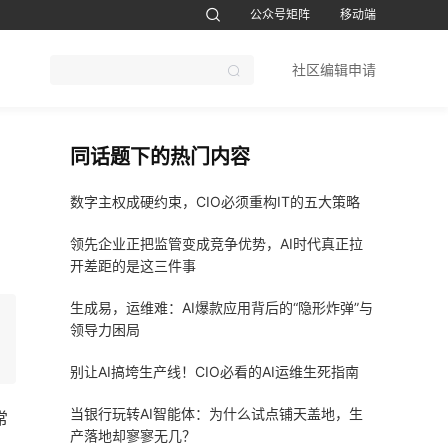
公众号矩阵
移动端
账号设置
退出
社区编辑申请
CTO软考题库
1CTO运维帮视频号
鸿蒙开发者社区订阅号
51CTO软考
同话题下的热门内容
数字主权成硬约束，CIO必须重构IT的五大策略
领先企业正把监管变成竞争优势，AI时代真正拉
开差距的是这三件事
生成易，运维难：AI爆款应用背后的“隐形炸弹”与
领导力困局
别让AI搞垮生产线！CIO必看的AI运维生死指南
当银行玩转AI智能体：为什么试点铺天盖地，生
常
产落地却寥寥无几？