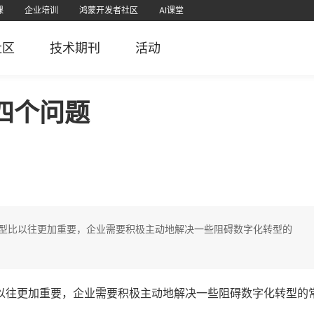
课
企业培训
鸿蒙开发者社区
AI课堂
课
为认证
直播
软考学堂
厂商认证
IT技术
PMP项目管理
免费题库
社区
技术期刊
活动
栈
堂APP
51CTO官微
51CTO学堂企业版APP
51CTO学堂
鸿蒙开发者社区视频号
51CTO博客
51
5
四个问题
型比以往更加重要，企业需要积极主动地解决一些阻碍数字化转型的
以往更加重要，企业需要积极主动地解决一些阻碍数字化转型的