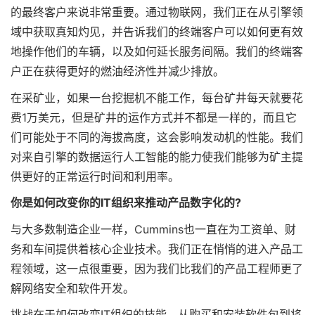
的最终客户来说非常重要。通过物联网，我们正在从引擎领
域中获取真知灼见，并告诉我们的终端客户可以如何更有效
地操作他们的车辆，以及如何延长服务间隔。我们的终端客
户正在获得更好的燃油经济性并减少排放。
在采矿业，如果一台挖掘机不能工作，每台矿井每天就要花
费1万美元，但是矿井的运作方式并不都是一样的，而且它
们可能处于不同的海拔高度，这会影响发动机的性能。我们
对来自引擎的数据运行人工智能的能力使我们能够为矿主提
供更好的正常运行时间和利用率。
你是如何改变你的IT组织来推动产品数字化的?
与大多数制造企业一样，Cummins也一直在为工资单、财
务和车间提供着核心企业技术。我们正在悄悄的进入产品工
程领域，这一点很重要，因为我们比我们的产品工程师更了
解网络安全和软件开发。
挑战在于如何改变IT组织的技能，从购买和安装软件包到将