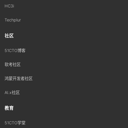
HC3i
Techplur
社区
51CTO博客
软考社区
鸿蒙开发者社区
AI.x社区
教育
51CTO学堂