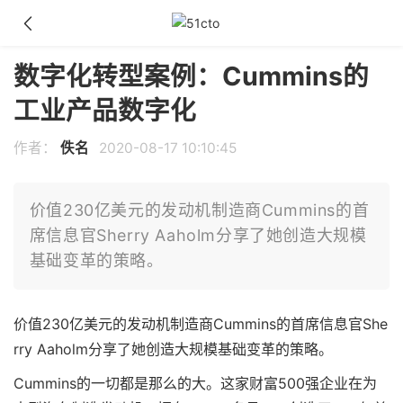
数字化转型案例：Cummins的
工业产品数字化
作者：
佚名
2020-08-17 10:10:45
价值230亿美元的发动机制造商Cummins的首
席信息官Sherry Aaholm分享了她创造大规模
基础变革的策略。
价值230亿美元的发动机制造商Cummins的首席信息官She
rry Aaholm分享了她创造大规模基础变革的策略。
Cummins的一切都是那么的大。这家财富500强企业在为