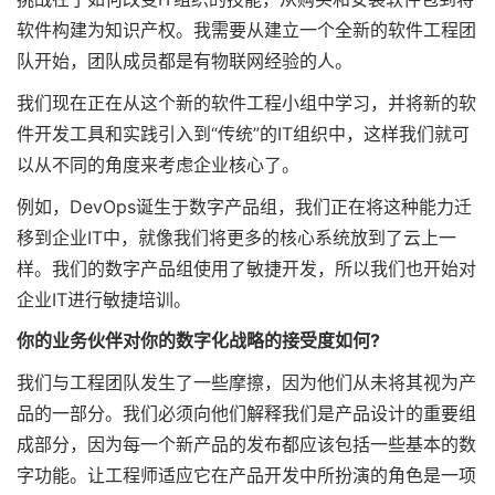
软件构建为知识产权。我需要从建立一个全新的软件工程团
队开始，团队成员都是有物联网经验的人。
我们现在正在从这个新的软件工程小组中学习，并将新的软
件开发工具和实践引入到“传统”的IT组织中，这样我们就可
以从不同的角度来考虑企业核心了。
例如，DevOps诞生于数字产品组，我们正在将这种能力迁
移到企业IT中，就像我们将更多的核心系统放到了云上一
样。我们的数字产品组使用了敏捷开发，所以我们也开始对
企业IT进行敏捷培训。
你的业务伙伴对你的数字化战略的接受度如何?
我们与工程团队发生了一些摩擦，因为他们从未将其视为产
品的一部分。我们必须向他们解释我们是产品设计的重要组
成部分，因为每一个新产品的发布都应该包括一些基本的数
字功能。让工程师适应它在产品开发中所扮演的角色是一项