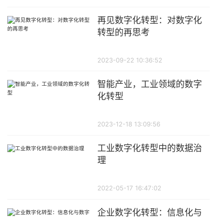
再见数字化转型：对数字化
转型的再思考
2023-09-22 10:36:52
智能产业，工业领域的数字
化转型
2023-12-18 13:09:56
工业数字化转型中的数据治
理
2022-05-17 16:47:02
企业数字化转型：信息化与