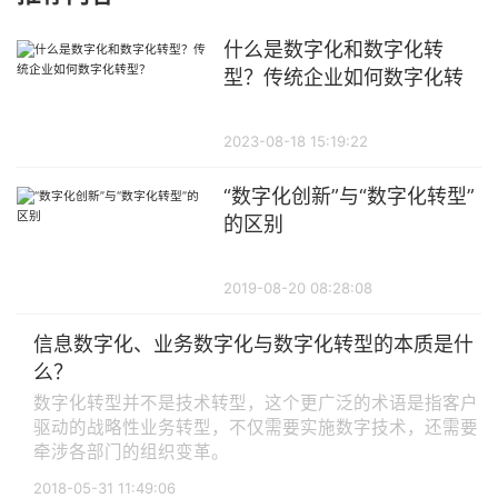
什么是数字化和数字化转
型？传统企业如何数字化转
型？
2023-08-18 15:19:22
“数字化创新”与“数字化转型”
的区别
2019-08-20 08:28:08
信息数字化、业务数字化与数字化转型的本质是什
么？
数字化转型并不是技术转型，这个更广泛的术语是指客户
驱动的战略性业务转型，不仅需要实施数字技术，还需要
牵涉各部门的组织变革。
2018-05-31 11:49:06