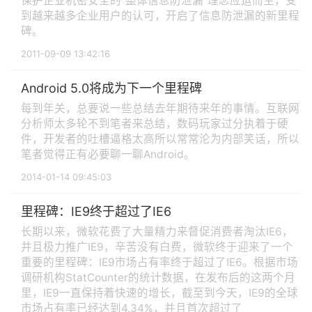
保护企业机密安全的“整体信息防泄漏”理念应运而生，受
到越来越多企业用户的认可，开启了信息防泄漏的新里程
碑。
2011-09-09 13:42:16
Android 5.0将成为下一个里程碑
每到年关，总要说一些总结去年期待来年的事情。互联网
分析师太多轮不到笔者来总结，数码玩家过分执着于硬
件，开发者的吐槽逼格太高所以常常沦为内部笑话，所以
笔者觉得正有必要聊一聊Android。
2014-01-14 09:45:03
里程碑：IE9终于超过了IE6
长期以来，微软花费了大量精力来督促消费者淘汰IE6，
并且极力推广IE9，辛苦没有白费，微软终于迎来了一个
重要的里程碑：IE9市场占有率终于超过了IE6。根据市场
调研机构StatCounter的统计数据，在发布后的这两个月
里，IE9一直保持着快速的增长，截至到今天，IE9的全球
市场占有率已经达到4.34%，并且首次超过了