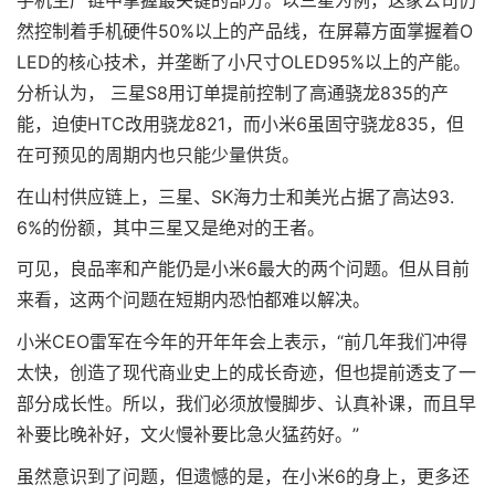
手机生产链中掌握最关键的部分。以三星为例，这家公司仍
然控制着手机硬件50%以上的产品线，在屏幕方面掌握着O
LED的核心技术，并垄断了小尺寸OLED95%以上的产能。
分析认为， 三星S8用订单提前控制了高通骁龙835的产
能，迫使HTC改用骁龙821，而小米6虽固守骁龙835，但
在可预见的周期内也只能少量供货。
在山村供应链上，三星、SK海力士和美光占据了高达93.
6%的份额，其中三星又是绝对的王者。
可见，良品率和产能仍是小米6最大的两个问题。但从目前
来看，这两个问题在短期内恐怕都难以解决。
小米CEO雷军在今年的开年年会上表示，“前几年我们冲得
太快，创造了现代商业史上的成长奇迹，但也提前透支了一
部分成长性。所以，我们必须放慢脚步、认真补课，而且早
补要比晚补好，文火慢补要比急火猛药好。”
虽然意识到了问题，但遗憾的是，在小米6的身上，更多还