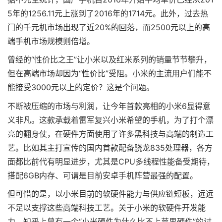
5年的1256.11元上涨到了2016年的1714元。此外，过去热
门的千元机市场出现了近20%的回落，而2500元以上的高
端手机市场规模则倍增。
曾经的“性价比之王”让小米以及红米系列的销量节节攀升，
但在高端市场却因为“性价比”受阻。小米的主流用户们能不
能接受3000元以上的定价？这是个问题。
不断被压缩的市场与利润，让今年首款亮相的小米6显得意
义非凡。这款承载着雷军复兴小米希望的手机，为了打个漂
亮的翻身仗，在硬件方面使用了许多黑科技与高端的制造工
艺。比如其主打宣传的国内首款配备骁龙835处理器，各方
面都比前代有明显进步，尤其是CPU多线程性能备受期待，
搭配6GB内存、可谓是目前安卓手机阵营最强的配置。
但可惜的是，以小米目前的软硬件能力与供应链短板，远远
不足以支撑这些高端科技工艺。关于小米的软硬件开发能
力，知乎上曾有一个“小米硬件为什么比不上苹果硬件”的讨