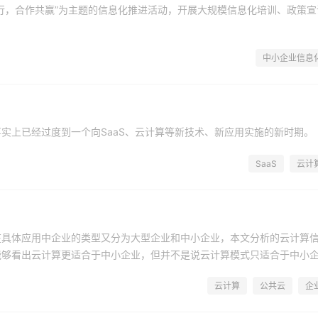
行，合作共赢”为主题的信息化推进活动，开展大规模信息化培训、政策宣
中小企业信息
实上已经过度到一个向SaaS、云计算等新技术、新应用实施的新时期。
SaaS
云计
在具体应用中企业的类型又分为大型企业和中小企业，本文分析的云计算
能够看出云计算更适合于中小企业，但并不是说云计算模式只适合于中小
云计算
公共云
企