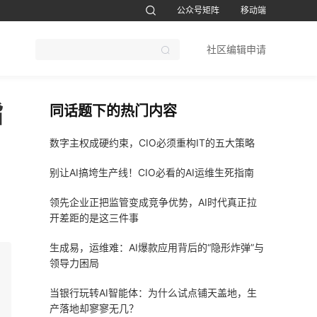
公众号矩阵
移动端
账号设置
退出
社区编辑申请
CTO软考题库
1CTO运维帮视频号
鸿蒙开发者社区订阅号
51CTO软考
指
同话题下的热门内容
数字主权成硬约束，CIO必须重构IT的五大策略
别让AI搞垮生产线！CIO必看的AI运维生死指南
领先企业正把监管变成竞争优势，AI时代真正拉
开差距的是这三件事
生成易，运维难：AI爆款应用背后的“隐形炸弹”与
领导力困局
当银行玩转AI智能体：为什么试点铺天盖地，生
产落地却寥寥无几？