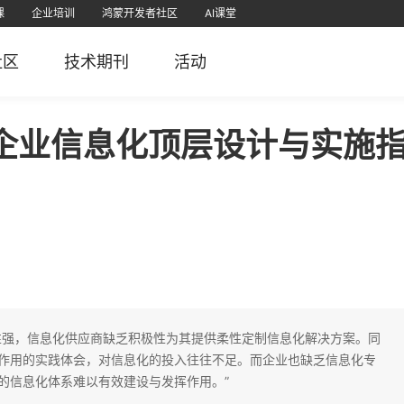
课
企业培训
鸿蒙开发者社区
AI课堂
课
为认证
直播
软考学堂
厂商认证
IT技术
PMP项目管理
免费题库
社区
技术期刊
活动
栈
堂APP
51CTO官微
51CTO学堂企业版APP
51CTO学堂
鸿蒙开发者社区视频号
51CTO博客
51
5
企业信息化顶层设计与实施
性强，信息化供应商缺乏积极性为其提供柔性定制信息化解决方案。同
作用的实践体会，对信息化的投入往往不足。而企业也缺乏信息化专
的信息化体系难以有效建设与发挥作用。”