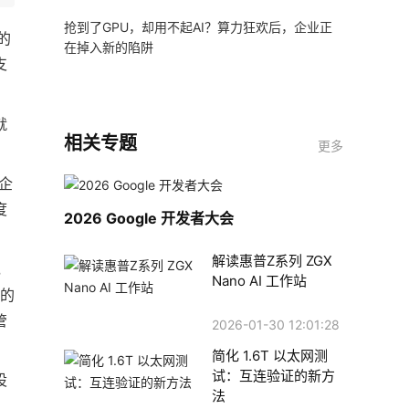
抢到了GPU，却用不起AI？算力狂欢后，企业正
的
在掉入新的陷阱
支
就
相关专题
更多
企
度
2026 Google 开发者大会
解读惠普Z系列 ZGX
，
Nano AI 工作站
面的
管
2026-01-30 12:01:28
简化 1.6T 以太网测
试：互连验证的新方
设
法