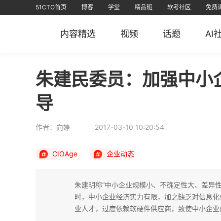
51CTO首页
博客
学堂
精品班
软考社区
免费
视频课
全部课程
在线学习
文章
资源
免费课
AI课堂
问答
排行榜
软考
课堂
信创认证
短视频
专栏
直播
华
内容精选
视频
话题
AI
51CTO
51CTO运维帮
51CTO技术
51CTO学
朱建民委员：加强中小
导
作者：向婷
2017-03-10 10:20:54
CIOAge
企业动态
朱建明称“中小企业规模小、不确定性大、差异
时，中小企业经济实力有限，加之缺乏对信息化
业人才，过度依赖软硬件供应商，致使中小企业