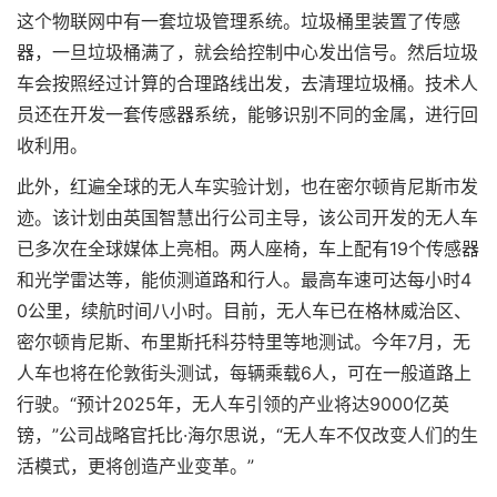
这个物联网中有一套垃圾管理系统。垃圾桶里装置了传感
器，一旦垃圾桶满了，就会给控制中心发出信号。然后垃圾
车会按照经过计算的合理路线出发，去清理垃圾桶。技术人
员还在开发一套传感器系统，能够识别不同的金属，进行回
收利用。
此外，红遍全球的无人车实验计划，也在密尔顿肯尼斯市发
迹。该计划由英国智慧出行公司主导，该公司开发的无人车
已多次在全球媒体上亮相。两人座椅，车上配有19个传感器
和光学雷达等，能侦测道路和行人。最高车速可达每小时4
0公里，续航时间八小时。目前，无人车已在格林威治区、
密尔顿肯尼斯、布里斯托科芬特里等地测试。今年7月，无
人车也将在伦敦街头测试，每辆乘载6人，可在一般道路上
行驶。“预计2025年，无人车引领的产业将达9000亿英
镑，”公司战略官托比·海尔思说，“无人车不仅改变人们的生
活模式，更将创造产业变革。”