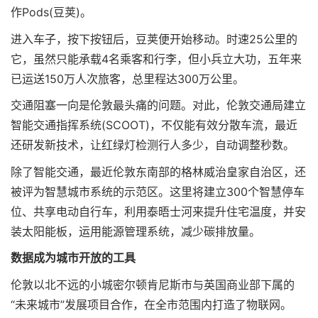
作Pods(豆荚)。
进入车子，按下按钮后，豆荚便开始移动。时速25公里的
它，虽然只能承载4名乘客和行李，但小兵立大功，五年来
已运送150万人次旅客，总里程达300万公里。
交通阻塞一向是伦敦最头痛的问题。对此，伦敦交通局建立
智能交通指挥系统(SCOOT)，不仅能有效分散车流，最近
还研发新技术，让红绿灯检测行人多少，自动调整秒数。
除了智能交通，最近伦敦东南部的格林威治皇家自治区，还
被评为智慧城市系统的示范区。这里将建立300个智慧停车
位、共享电动自行车，利用泰晤士河来提升住宅温度，并安
装太阳能板，运用能源管理系统，减少碳排放量。
数据成为城市开放的工具
伦敦以北不远的小城密尔顿肯尼斯市与英国商业部下属的
“未来城市”发展项目合作，在全市范围内打造了物联网。