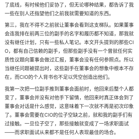
了底线，有时候他们妥协了，但无论哪种结果，都告诉了我
一些在别人还指望他们之前我就需要知道的东西。
第三，我在不得不之前就让董事会看到这支梯队。如果董事
会连我排在前两三位的副手的名字和履历都不知道，那我就
没有继任计划，只有一些私人笔记。本文开头提到的那些CI
O，都有自己信赖的副手，但那些副手没有一个曾就任何实
质性议题向董事会做过汇报，董事会没有任何参照点。所以
当继任问题被提出时，这些副手在董事会的想象中根本不存
在，而CIO的个人背书也不足以凭空创造出他们。
我第一次把一位副手推到董事会面前时，他回来后整个人都
变了，董事会并没有对他手下留情，他回来时真正体会到了
董事会对话是什么感觉，这意味着下一次就不再是初次印象
了。董事会需要在CIO的位子空缺之前，就和我的副手们有
过接触。一旦位子空了，那些接触就变成了一场求职面试
——而求职面试从来都不是任何人表现最佳的场合。