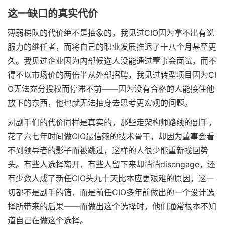
这一缺口的真实代价
薄弱梯队的代价绝不是抽象的，我见过CIO因为拿不出有说
服力的继任者，而将自己的职业发展推迟了十八个月甚至更
久。我见过企业因为内部候选人没能通过董事会面试，而不
得不以市场价的两倍半从外部招聘，我见过转型项目因为CI
O无法充分授权而停滞不前——因为没有合格的人能接住他
放下的东西，他也就无法抽身去思考更宏观的问题。
对副手们的代价同样是真实的，那些走架构师路线的副手，
花了六七年时间做CIO最信赖的技术骨干，却因为董事会看
不到领导者的影子而被跳过，这样的人很少能重新找回势
头。有些人选择离开，有些人留下来却悄悄disengage，还
有少数人成了新任CIO头九十天比本应更艰难的原因，这一
切都不是副手的错，而是前任CIO多年前做出的一个设计选
择所带来的后果——而做出这个选择时，他们通常根本不知
道自己在做这个选择。