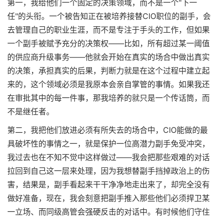
第一，我给他们一个固定的决策领域，而不是一个"下一
任"的头衔。一个被告知正在被培养接替CIO职位的副手，会
去管理自己的职业生涯，而不是专注于手头的工作，但如果
一个副手被赋予充分的决策权——比如，所有超过某一阈值
的供应商升级事务——他就会开始在真实的场合中做出真实
的决策，承担真实的后果，判断力就是在这个过程中建立起
来的，这个领域必须是我原本会亲自掌管的事情。如果我还
在审批其中的每一件事，那我培养的就只是一个传话筒，而
不是继任者。
第二，我把他们放进必须有所失去的场合中，CIO能做的最
具破坏性的事情之一，就是保护一位高潜力副手免受冲突，
我过去也在不知不觉中这样做过——我会把那些艰难的对话
拉回到自己这一层来处理，因为我想替副手挡掉政治上的伤
害，结果是，副手看起来干干净净地走出来了，却完全没有
做好准备，现在，我会刻意把副手推入那些他们必须捍卫某
一立场、而同级高管会强硬反击的对话中。有时候他们守住