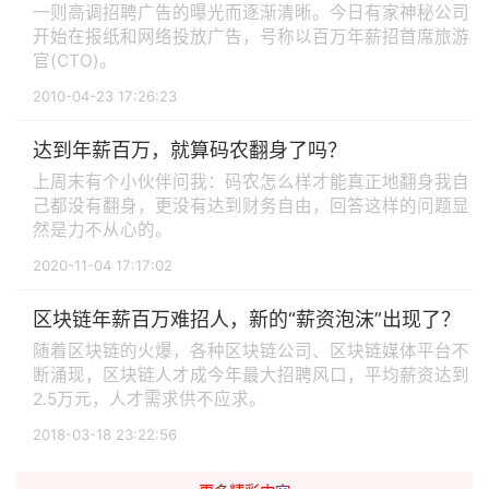
一则高调招聘广告的曝光而逐渐清晰。今日有家神秘公司
开始在报纸和网络投放广告，号称以百万年薪招首席旅游
官(CTO)。
2010-04-23 17:26:23
达到年薪百万，就算码农翻身了吗？
上周末有个小伙伴问我：码农怎么样才能真正地翻身我自
己都没有翻身，更没有达到财务自由，回答这样的问题显
然是力不从心的。
2020-11-04 17:17:02
区块链年薪百万难招人，新的“薪资泡沫”出现了？
随着区块链的火爆，各种区块链公司、区块链媒体平台不
断涌现，区块链人才成今年最大招聘风口，平均薪资达到
2.5万元，人才需求供不应求。
2018-03-18 23:22:56