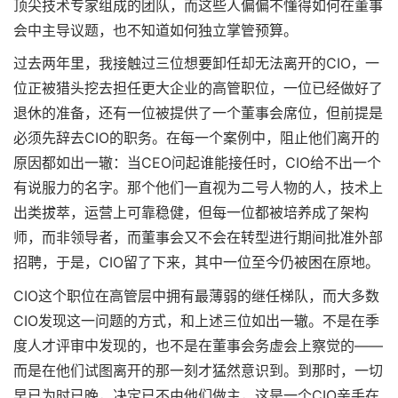
顶尖技术专家组成的团队，而这些人偏偏不懂得如何在董事
会中主导议题，也不知道如何独立掌管预算。
过去两年里，我接触过三位想要卸任却无法离开的CIO，一
位正被猎头挖去担任更大企业的高管职位，一位已经做好了
退休的准备，还有一位被提供了一个董事会席位，但前提是
必须先辞去CIO的职务。在每一个案例中，阻止他们离开的
原因都如出一辙：当CEO问起谁能接任时，CIO给不出一个
有说服力的名字。那个他们一直视为二号人物的人，技术上
出类拔萃，运营上可靠稳健，但每一位都被培养成了架构
师，而非领导者，而董事会又不会在转型进行期间批准外部
招聘，于是，CIO留了下来，其中一位至今仍被困在原地。
CIO这个职位在高管层中拥有最薄弱的继任梯队，而大多数
CIO发现这一问题的方式，和上述三位如出一辙。不是在季
度人才评审中发现的，也不是在董事会务虚会上察觉的——
而是在他们试图离开的那一刻才猛然意识到。到那时，一切
早已为时已晚，决定已不由他们做主，这是一个CIO亲手在