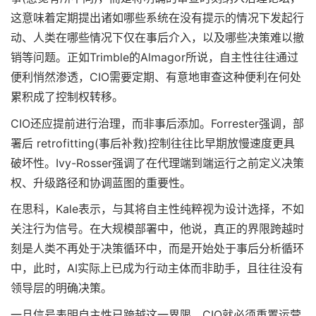
这意味着定期提出诸如哪些系统在没有提示的情况下发起行
动、人类在哪些情况下仅在事后介入，以及哪些决策难以撤
销等问题。正如Trimble的Almagor所说，自主性往往通过
便利悄然渗透，CIO需要定期、有意地审查这种便利在何处
累积成了控制权转移。
CIO还应提前进行治理，而非事后添加。Forrester强调，部
署后 retrofitting(事后补救)控制往往比早期放慢速度更具
破坏性。Ivy-Rosser强调了在代理端到端运行之前定义决策
权、升级路径和协调蓝图的重要性。
在思科，Kale表示，与其将自主性纯粹视为设计选择，不如
关注行为信号。在大规模部署中，他说，真正的界限跨越时
刻是人类不再处于决策循环中，而是开始处于事后分析循环
中，此时，AI实际上已成为行动主体而非助手，且往往没有
领导层的明确决策。
一旦信号表明自主性已跨越这一界限，CIO就必须重置运营