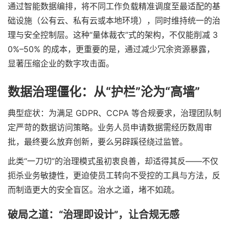
通过智能数据编排，将不同工作负载精准调度至最适配的基
础设施（公有云、私有云或本地环境），同时维持统一的治
理与安全控制层。这种“量体裁衣”式的架构，不仅能削减 3
0%–50% 的成本，更重要的是，通过减少冗余资源暴露，
显著压缩企业的数字攻击面。
数据治理僵化：从“护栏”沦为“高墙”
典型症状：为满足 GDPR、CCPA 等合规要求，治理团队制
定严苛的数据访问策略。业务人员申请数据需经历数周审
批，最终要么放弃创新，要么另辟蹊径绕过监管。
此类“一刀切”的治理模式虽初衷良善，却适得其反——不仅
扼杀业务敏捷性，更迫使员工转向不受控的工具与方法，反
而制造更大的安全盲区。治水之道，堵不如疏。
破局之道：“治理即设计”，让合规无感