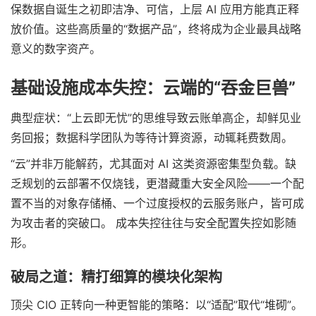
保数据自诞生之初即洁净、可信，上层 AI 应用方能真正释
放价值。这些高质量的“数据产品”，终将成为企业最具战略
意义的数字资产。
基础设施成本失控：云端的“吞金巨兽”
典型症状：“上云即无忧”的思维导致云账单高企，却鲜见业
务回报；数据科学团队为等待计算资源，动辄耗费数周。
“云”并非万能解药，尤其面对 AI 这类资源密集型负载。缺
乏规划的云部署不仅烧钱，更潜藏重大安全风险——一个配
置不当的对象存储桶、一个过度授权的云服务账户，皆可成
为攻击者的突破口。 成本失控往往与安全配置失控如影随
形。
破局之道：精打细算的模块化架构
顶尖 CIO 正转向一种更智能的策略：以“适配”取代“堆砌”。