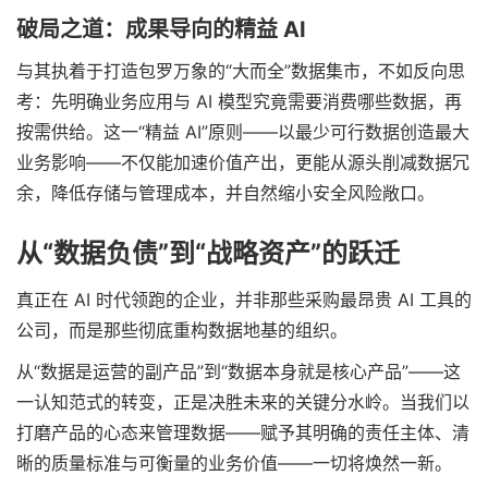
破局之道：成果导向的精益 AI
与其执着于打造包罗万象的“大而全”数据集市，不如反向思
考：先明确业务应用与 AI 模型究竟需要消费哪些数据，再
按需供给。这一“精益 AI”原则——以最少可行数据创造最大
业务影响——不仅能加速价值产出，更能从源头削减数据冗
余，降低存储与管理成本，并自然缩小安全风险敞口。
从“数据负债”到“战略资产”的跃迁
真正在 AI 时代领跑的企业，并非那些采购最昂贵 AI 工具的
公司，而是那些彻底重构数据地基的组织。
从“数据是运营的副产品”到“数据本身就是核心产品”——这
一认知范式的转变，正是决胜未来的关键分水岭。当我们以
打磨产品的心态来管理数据——赋予其明确的责任主体、清
晰的质量标准与可衡量的业务价值——一切将焕然一新。