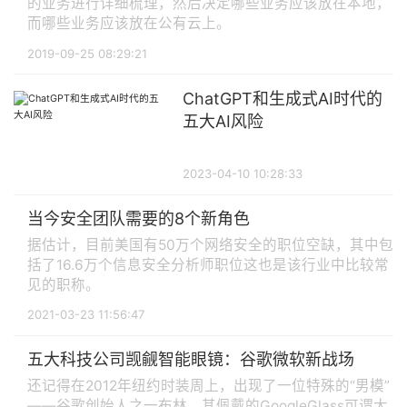
的业务进行详细梳理，然后决定哪些业务应该放在本地，
而哪些业务应该放在公有云上。
2019-09-25 08:29:21
ChatGPT和生成式AI时代的
五大AI风险
2023-04-10 10:28:33
当今安全团队需要的8个新角色
据估计，目前美国有50万个网络安全的职位空缺，其中包
括了16.6万个信息安全分析师职位这也是该行业中比较常
见的职称。
2021-03-23 11:56:47
五大科技公司觊觎智能眼镜：谷歌微软新战场
还记得在2012年纽约时装周上，出现了一位特殊的“男模”
——谷歌创始人之一布林，其佩戴的GoogleGlass可谓大