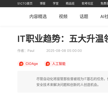
51CTO首页
博客
学堂
精品班
软考社区
免费
视频课
全部课程
在线学习
文章
资源
免费课
AI课堂
问答
排行榜
软考
课堂
信创认证
短视频
专栏
直播
华
内容精选
视频
话题
AI
51CTO
51CTO运维帮
51CTO技术
51CTO学
IT职业趋势：五大升温
作者：Paul
2025-08-08 05:00:00
CIOAge
人工智能
尽管自动化将接管那些曾被视为IT基石的任务，
安全技术来解决问题和创新的人创造机会。