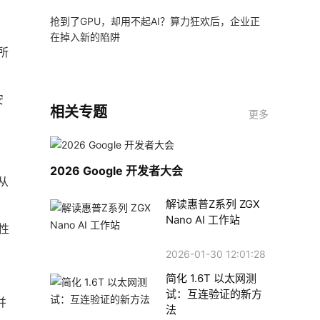
抢到了GPU，却用不起AI？算力狂欢后，企业正
在掉入新的陷阱
所
安
相关专题
更多
2026 Google 开发者大会
从
解读惠普Z系列 ZGX
Nano AI 工作站
性
2026-01-30 12:01:28
简化 1.6T 以太网测
试：互连验证的新方
并
法