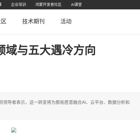
课
企业培训
鸿蒙开发者社区
AI课堂
课
为认证
直播
软考学堂
厂商认证
IT技术
PMP项目管理
免费题库
社区
技术期刊
活动
栈
堂APP
51CTO官微
51CTO学堂企业版APP
51CTO学堂
鸿蒙开发者社区视频号
51CTO博客
51
5
领域与五大遇冷方向
但领导者表示，这一转变将为那些愿意融合AI、云平台、数据分析和