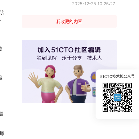
2025-12-25 10:25:27
新等
”
我收藏的内容
地
51CTO技术栈公众号
度
需
师