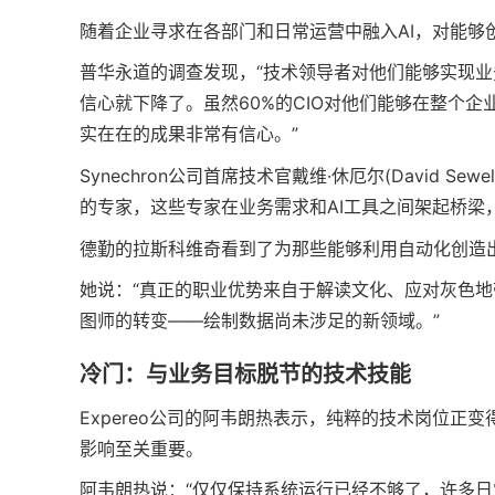
随着企业寻求在各部门和日常运营中融入AI，对能够
普华永道的调查发现，“技术领导者对他们能够实现
信心就下降了。虽然60%的CIO对他们能够在整个企
实在在的成果非常有信心。”
Synechron公司首席技术官戴维·休厄尔(David 
的专家，这些专家在业务需求和AI工具之间架起桥梁，
德勤的拉斯科维奇看到了为那些能够利用自动化创造
她说：“真正的职业优势来自于解读文化、应对灰色
图师的转变——绘制数据尚未涉足的新领域。”
冷门：与业务目标脱节的技术技能
Expereo公司的阿韦朗热表示，纯粹的技术岗位
影响至关重要。
阿韦朗热说：“仅仅保持系统运行已经不够了，许多日