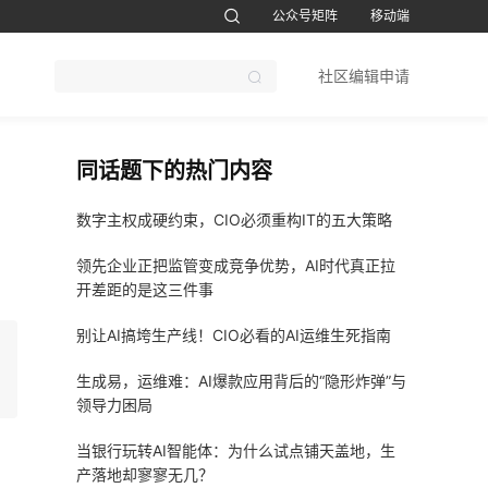
公众号矩阵
移动端
账号设置
退出
社区编辑申请
CTO软考题库
1CTO运维帮视频号
鸿蒙开发者社区订阅号
51CTO软考
同话题下的热门内容
数字主权成硬约束，CIO必须重构IT的五大策略
领先企业正把监管变成竞争优势，AI时代真正拉
开差距的是这三件事
别让AI搞垮生产线！CIO必看的AI运维生死指南
生成易，运维难：AI爆款应用背后的“隐形炸弹”与
领导力困局
当银行玩转AI智能体：为什么试点铺天盖地，生
产落地却寥寥无几？