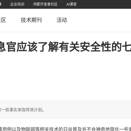
课
企业培训
鸿蒙开发者社区
AI课堂
课
为认证
直播
软考学堂
厂商认证
IT技术
PMP项目管理
免费题库
社区
技术期刊
活动
栈
堂APP
51CTO官微
51CTO学堂企业版APP
51CTO学堂
鸿蒙开发者社区视频号
51CTO博客
51
5
息官应该了解有关安全性的
虑一些事实来指导其计划。
算用例以及物联网等相关技术的日益普及并不会神奇地简化一些