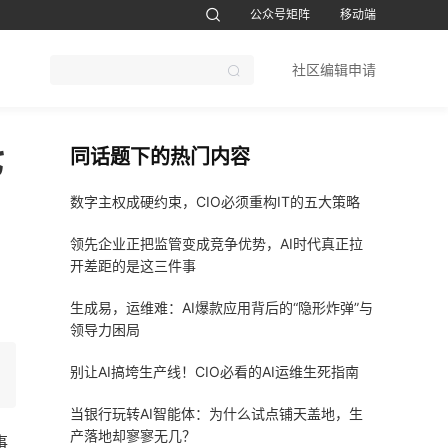
公众号矩阵
移动端
账号设置
退出
社区编辑申请
CTO软考题库
1CTO运维帮视频号
鸿蒙开发者社区订阅号
51CTO软考
七
同话题下的热门内容
数字主权成硬约束，CIO必须重构IT的五大策略
领先企业正把监管变成竞争优势，AI时代真正拉
开差距的是这三件事
生成易，运维难：AI爆款应用背后的“隐形炸弹”与
领导力困局
别让AI搞垮生产线！CIO必看的AI运维生死指南
当银行玩转AI智能体：为什么试点铺天盖地，生
产落地却寥寥无几？
事