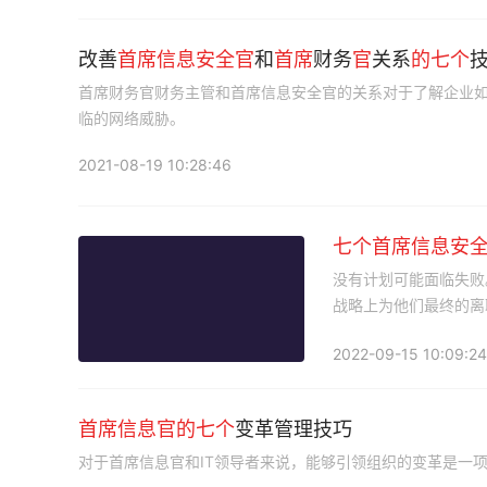
改善
首席
信息
安全
官
和
首席
财务
官
关系
的
七个
首席财务官财务主管和首席信息安全官的关系对于了解企业
临的网络威胁。
2021-08-19 10:28:46
七个
首席
信息
安
没有计划可能面临失败
战略上为他们最终的离
2022-09-15 10:09:24
首席
信息
官
的
七个
变革管理技巧
对于首席信息官和IT领导者来说，能够引领组织的变革是一