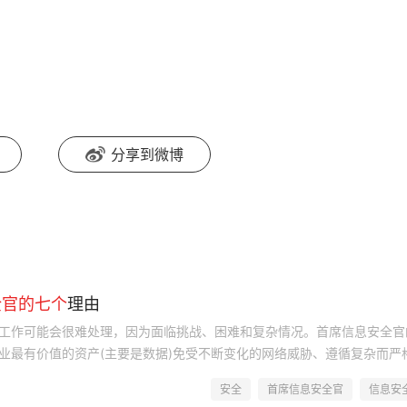
分享到微博
全
官
的
七个
理由
工作可能会很难处理，因为面临挑战、困难和复杂情况。首席信息安全官
业最有价值的资产(主要是数据)免受不断变化的网络威胁、遵循复杂而严
与关键业务需求，以及应对安全技能和人才短缺问题。
安全
首席信息安全官
信息安
0