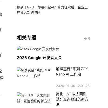
抢到了GPU，却用不起AI？算力狂欢后，企业正
在掉入新的陷阱
础
基
相关专题
更多
样
2026 Google 开发者大会
解读惠普Z系列 ZGX
全
Nano AI 工作站
模
2026-01-30 12:01:28
以
简化 1.6T 以太网测
试：互连验证的新方
法