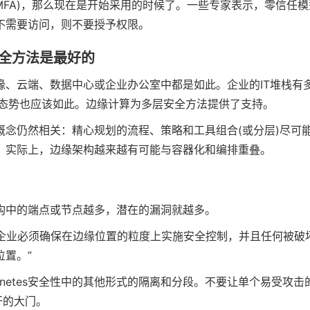
/MFA)，那么现在是开始采用的时候了。一些专家表示，零信任模
不需要访问，则不要授予权限。
全方法是最好的
、云端、数据中心或企业办公室中都是如此。企业的IT堆栈有
全态势也应该如此。边缘计算为多层安全方法提供了支持。
念仍然相关：精心规划的流程、策略和工具组合(或分层)尽可
。实际上，边缘架构越来越有可能与容器化和编排重叠。
构中的端点或节点越多，潜在的漏洞就越多。
opal说：“企业必须确保在边缘位置的粒度上实施安全控制，并且任何被破
置。”
rnetes安全性中的其他形式的隔离和分段。不要让单个易受攻击
开的大门。