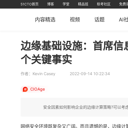
51CTO首页
博客
学堂
精品班
软考社区
免费
视频课
全部课程
在线学习
文章
资源
免费课
AI课堂
问答
排行榜
软考
课堂
信创认证
短视频
专栏
直播
华
内容精选
视频
话题
AI
51CTO
51CTO运维帮
51CTO技术
51CTO学
边缘基础设施：首席信
个关键事实
作者：Kevin Casey
2022-09-14 10:22:34
CIOAge
安全因素如何影响企业的边缘计算策略?可以考
网络安全环境既复杂又广阔。而且遗憾的是，边缘计