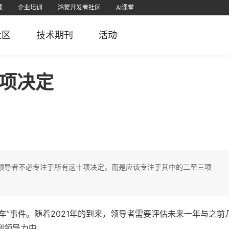
课
企业培训
鸿蒙开发者社区
AI课堂
课
为认证
直播
软考学堂
厂商认证
IT技术
PMP项目管理
免费题库
社区
技术期刊
活动
栈
堂APP
51CTO官微
51CTO学堂企业版APP
51CTO学堂
鸿蒙开发者社区视频号
51CTO博客
51
5
十项决定
决定。领导者不必专注于所有这十项决定，而是应该专注于其中的二至三项
山车”事件。随着2021年的到来，领导者需要评估未来一年与之前
到领导力中。