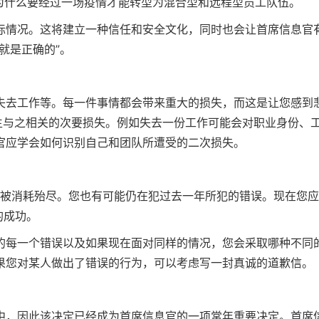
为什么要经过一场疫情才能转型为混合型和远程型员工队伍。
际情况。这将建立一种信任和安全文化，同时也会让首席信息官
就是正确的”。
失去工作等。每一件事情都会带来重大的损失，而这是让您感到
生与之相关的次要损失。例如失去一份工作可能会对职业身份、
官应学会如何识别自己和团队所遭受的二次损失。
力被消耗殆尽。您也有可能仍在犯过去一年所犯的错误。现在您
的成功。
的每一个错误以及如果现在面对同样的情况，您会采取哪种不同
果您对某人做出了错误的行为，可以考虑写一封真诚的道歉信。
中，因此该决定已经成为首席信息官的一项常年重要决定。首席