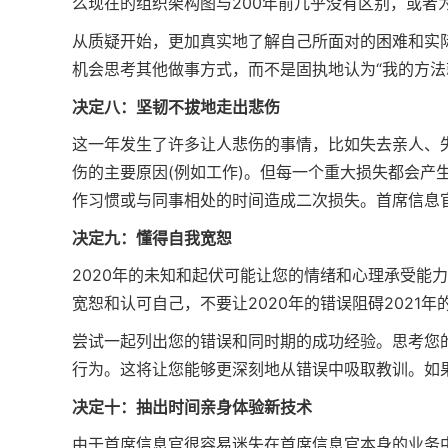
么现在的组织架构图与200年前几乎没有区别，或者
从质疑开始，更加真实地了解自己所面对的困难和实
机会思考其他做事方式，而不是固执地认为“我的方法
决定八：坚韧不拔地走出悲伤
这一年发生了许多让人悲伤的事情，比如失去亲人、
伤的主要原因(例如工作)。但每一个重大损失都会产
作习惯或与同事相处的时间造成二次损失。首席信息
决定九：懂得自我宽恕
2020年的未知和起伏可能让您的情绪和心理承受能
宽恕和认可自己，不要让2020年的错误阻碍2021年
尝试一起列出您的错误和同时期的成功经验。思考您
行为。这将让您能够更深刻地从错误中吸取教训。如
决定十：抽出时间亲身体验新技术
由于首席信息官很容易迷失在首席信息官本身的业务