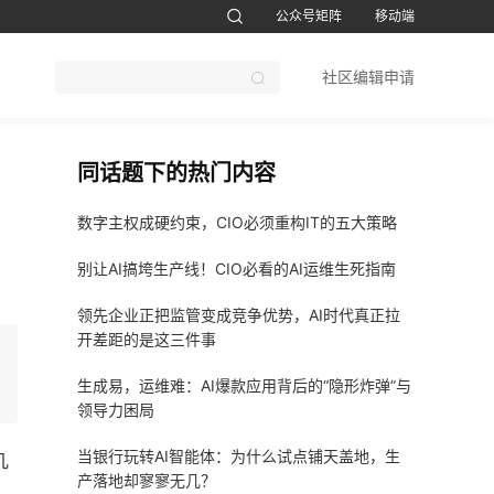
公众号矩阵
移动端
账号设置
退出
社区编辑申请
CTO软考题库
1CTO运维帮视频号
鸿蒙开发者社区订阅号
51CTO软考
同话题下的热门内容
数字主权成硬约束，CIO必须重构IT的五大策略
别让AI搞垮生产线！CIO必看的AI运维生死指南
领先企业正把监管变成竞争优势，AI时代真正拉
开差距的是这三件事
生成易，运维难：AI爆款应用背后的“隐形炸弹”与
领导力困局
当银行玩转AI智能体：为什么试点铺天盖地，生
几
产落地却寥寥无几？