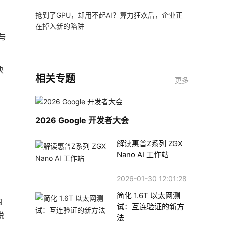
抢到了GPU，却用不起AI？算力狂欢后，企业正
在掉入新的陷阱
与
决
相关专题
更多
2026 Google 开发者大会
解读惠普Z系列 ZGX
Nano AI 工作站
2026-01-30 12:01:28
简化 1.6T 以太网测
内
试：互连验证的新方
脱
法