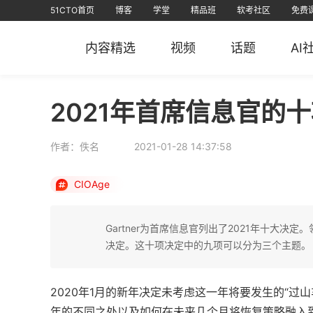
51CTO首页
博客
学堂
精品班
软考社区
免费
视频课
全部课程
在线学习
文章
资源
免费课
AI课堂
问答
排行榜
软考
课堂
信创认证
短视频
专栏
直播
华
内容精选
视频
话题
AI
51CTO
51CTO运维帮
51CTO技术
51CTO学
2021年首席信息官的
作者：佚名
2021-01-28 14:37:58
CIOAge
Gartner为首席信息官列出了2021年十大
决定。这十项决定中的九项可以分为三个主题。
2020年1月的新年决定未考虑这一年将要发生的“过
年的不同之处以及如何在未来几个月将恢复策略融入