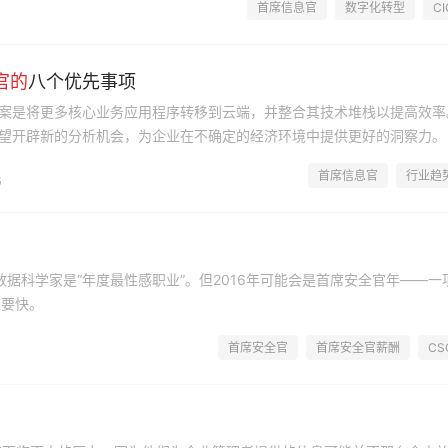
首席信息官
数字化转型
CI
官
的
八个优先事项
案是将更多核心业务应用程序转移到云端，并整合其技术堆栈以提高效率
望开辟新的分析机会，为企业在不确定的经济环境中提供更好的洞察力。
首席信息官
行业趋
6
数据科学家是“年度最性感职业”。但2016年可能会是首席安全官年——一
位要快。
首席安全官
首席安全官薪酬
CS