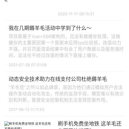
地薅谷歌羊毛
2020-11-17 09:15:21
我在几期薅羊毛活动中学到了什么～
项目是基于Vue+SSR架构的，且没有做缓存处理，没做
缓存的主要原因第一个是原本应用tps比较低，改造动力
不强，并且页面渲染结果中包含了用户数据以及服务端时
间，没法在不经过改造的情况下直接上缓存。
2021-07-28 07:01:09
动态安全技术助力在线支付公司杜绝薅羊毛
“羊毛党”之所以如此肆虐，是因为他们通过模拟用户合法
操作发动自动化攻击，传统的监测手段、模型难以有效识
别和判断，致使安全防御机制无法发挥防御作用。
2017-06-13 11:11:53
刷手机免费坐地铁 这羊毛还