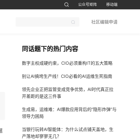
公众号矩阵
移动端
账号设置
退出
社区编辑申请
CTO软考题库
1CTO运维帮视频号
鸿蒙开发者社区订阅号
51CTO软考
同话题下的热门内容
数字主权成硬约束，CIO必须重构IT的五大策略
别让AI搞垮生产线！CIO必看的AI运维生死指南
领先企业正把监管变成竞争优势，AI时代真正拉
开差距的是这三件事
生成易，运维难：AI爆款应用背后的“隐形炸弹”与
领导力困局
当银行玩转AI智能体：为什么试点铺天盖地，生
据
产落地却寥寥无几？