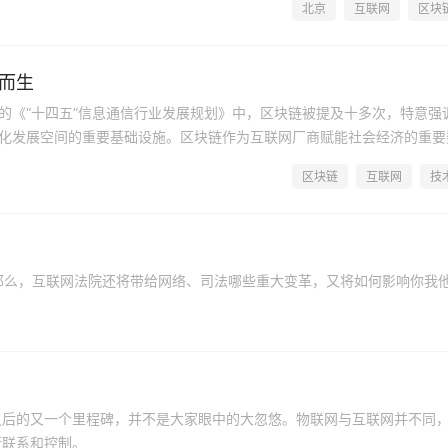
北京
互联网
区块
”而生
的《“十四五”信息通信行业发展规划》中，区块链被提及十多次，特意强
化发展空间的重要基础设施。区块链作为互联网厂商赋能社会经济的重要
将在“十四五”期间得到显著增强。
区块链
互联网
技
那么，互联网法院还将带给网络、司法哪些重大变革，又将如何影响你我
之后的又一个里程碑，并不是大家眼中的大忽悠。物联网与互联网并不同
行联系和控制。