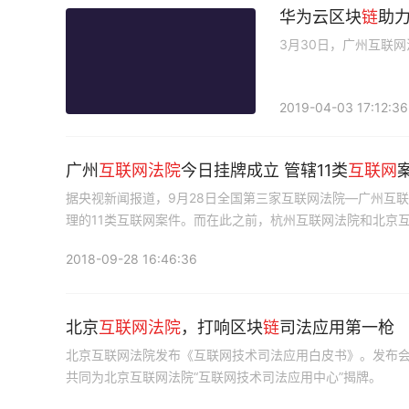
华为云区块
链
助
3月30日，广州互联
2019-04-03 17:12:36
广州
互联网
法院
今日挂牌成立 管辖11类
互联网
据央视新闻报道，9月28日全国第三家互联网法院—广州互
理的11类互联网案件。而在此之前，杭州互联网法院和北京
2018-09-28 16:46:36
北京
互联网
法院
，打响区块
链
司法应用第一枪
北京互联网法院发布《互联网技术司法应用白皮书》。发布
共同为北京互联网法院“互联网技术司法应用中心”揭牌。