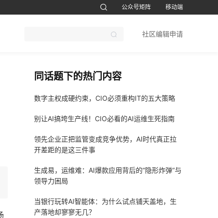
公众号矩阵
移动端
账号设置
退出
社区编辑申请
CTO软考题库
1CTO运维帮视频号
鸿蒙开发者社区订阅号
51CTO软考
同话题下的热门内容
数字主权成硬约束，CIO必须重构IT的五大策略
别让AI搞垮生产线！CIO必看的AI运维生死指南
领先企业正把监管变成竞争优势，AI时代真正拉
开差距的是这三件事
生成易，运维难：AI爆款应用背后的“隐形炸弹”与
领导力困局
当银行玩转AI智能体：为什么试点铺天盖地，生
产落地却寥寥无几？
场