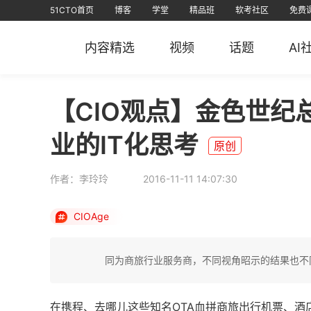
51CTO首页
博客
学堂
精品班
软考社区
免费
视频课
全部课程
在线学习
文章
资源
免费课
AI课堂
问答
排行榜
软考
课堂
信创认证
短视频
专栏
直播
华
内容精选
视频
话题
AI
51CTO
51CTO运维帮
51CTO技术
51CTO学
【CIO观点】金色世
业的IT化思考
原创
作者：李玲玲
2016-11-11 14:07:30
CIOAge
同为商旅行业服务商，不同视角昭示的结果也不
在携程、去哪儿这些知名OTA血拼商旅出行机票、