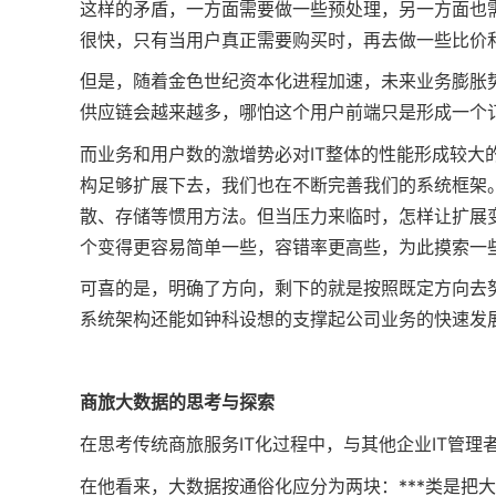
这样的矛盾，一方面需要做一些预处理，另一方面也
很快，只有当用户真正需要购买时，再去做一些比价和
但是，随着金色世纪资本化进程加速，未来业务膨胀
供应链会越来越多，哪怕这个用户前端只是形成一个
而业务和用户数的激增势必对IT整体的性能形成较大
构足够扩展下去，我们也在不断完善我们的系统框架
散、存储等惯用方法。但当压力来临时，怎样让扩展
个变得更容易简单一些，容错率更高些，为此摸索一
可喜的是，明确了方向，剩下的就是按照既定方向去
系统架构还能如钟科设想的支撑起公司业务的快速发展
商旅大数据的思考与探索
在思考传统商旅服务IT化过程中，与其他企业IT管
在他看来，大数据按通俗化应分为两块：***类是把