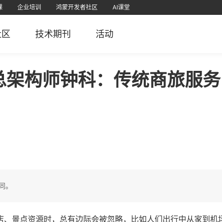
课
企业培训
鸿蒙开发者社区
AI课堂
课
为认证
直播
软考学堂
厂商认证
IT技术
PMP项目管理
免费题库
社区
技术期刊
活动
栈
堂APP
51CTO官微
51CTO学堂企业版APP
51CTO学堂
鸿蒙开发者社区视频号
51CTO博客
51
5
纪总架构师钟科：传统商旅服务
同。
酒店、景点资源时，总有边际会被忽略，比如人们出行中从家到机