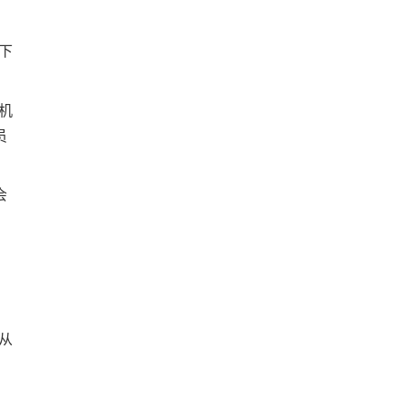
下
机
员
会
从