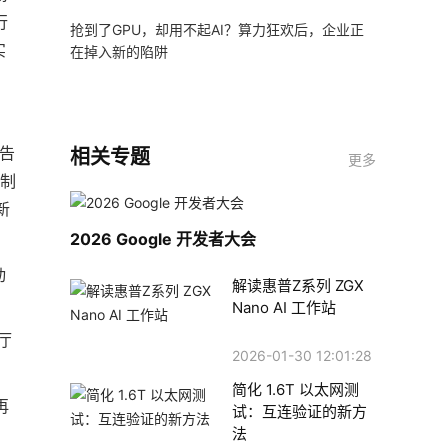
行
抢到了GPU，却用不起AI？算力狂欢后，企业正
实
在掉入新的陷阱
告
相关专题
更多
员制
新
2026 Google 开发者大会
动
解读惠普Z系列 ZGX
Nano AI 工作站
厅
2026-01-30 12:01:28
简化 1.6T 以太网测
再
试：互连验证的新方
法