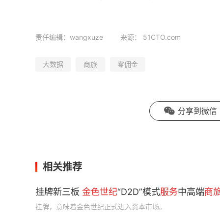
责任编辑：wangxuze
来源：
51CTO.com
大数据
商旅
零佣金
分享到微信
相关推荐
挂牌新三板
金色
世纪
“D2D”模式
服务
中高端
商
挂牌，意味着金色世纪正式进入资本市场。