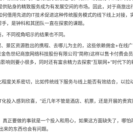
提供贴身的精致服务成为有发展空间的市场。因此，对于商旅出
何借用先进的IT技术促进这种传统服务模式的线下线上对接，
帮手，是钟科和其团队一直在探索的课题。
务商，不同视角昭示的结果也不同。
票、景区资源胜出的携程、去哪儿为主的，这些依赖佣金+在线广
京金色世纪商旅网络科技股份有限公司”简称)这样以售卡付费会
影响则要小很多，同时还有富余精力去探索“互联网+”时代下的
化程度关系密切，比如传统线下服务与线上能否有效结合，以拉
T化投入感到欣喜，“近几年不管是酒店、机票，还是开展的贵宾
为，真正要做的事就是一个投入和用心，如果这方面缺失了，哪怕
出来的东西也会有问题。