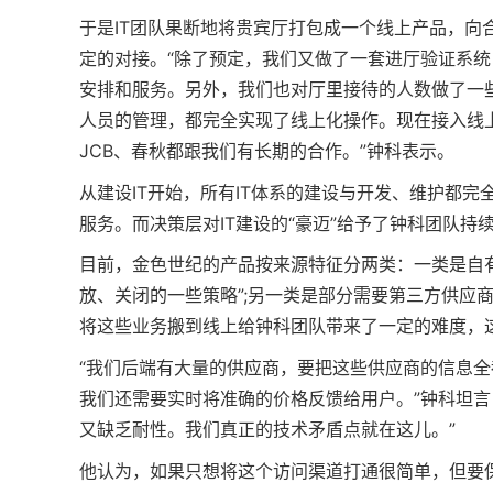
于是IT团队果断地将贵宾厅打包成一个线上产品，向
定的对接。“除了预定，我们又做了一套进厅验证系
安排和服务。另外，我们也对厅里接待的人数做了一
人员的管理，都完全实现了线上化操作。现在接入线
JCB、春秋都跟我们有长期的合作。”钟科表示。
从建设IT开始，所有IT体系的建设与开发、维护都完
服务。而决策层对IT建设的“豪迈”给予了钟科团队持
目前，金色世纪的产品按来源特征分两类：一类是自
放、关闭的一些策略”;另一类是部分需要第三方供应
将这些业务搬到线上给钟科团队带来了一定的难度，
“我们后端有大量的供应商，要把这些供应商的信息全
我们还需要实时将准确的价格反馈给用户。”钟科坦言
又缺乏耐性。我们真正的技术矛盾点就在这儿。”
他认为，如果只想将这个访问渠道打通很简单，但要